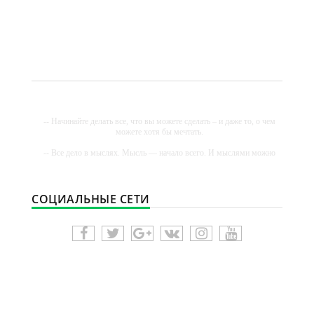
-- Начинайте делать все, что вы можете сделать – и даже то, о чем
можете хотя бы мечтать.
-- Все дело в мыслях. Мысль — начало всего. И мыслями можно
управлять. И поэтому главное дело совершенствования: работать
над мыслями.
-- Идите уверенно по направлению к мечте. Живите той жизнью,
СОЦИАЛЬНЫЕ СЕТИ
которую вы сами себе придумали.
-- Самое большое богатство — это ум. Самая большая нищета —
глупость. Из всех страхов самый пугающий — самолюбование.
-- Лучшее, что можно сделать с хорошим советом, это пропустить
его мимо ушей. Он никогда не бывает полезен никому, кроме того,
кто его дал.
-- Люблю давать советы и очень не люблю, когда их дают мне.