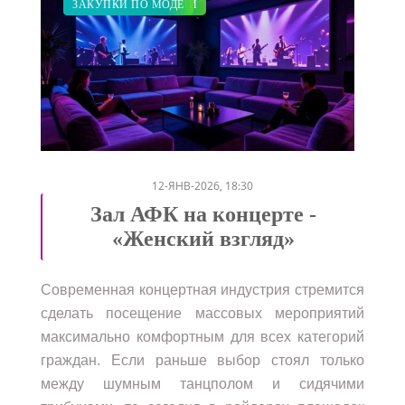
ПОКАЗЫ
КРАСОТА
ДИЕТА
МОДНЫЕ ТЕНДЕНЦИИ
ЗАКУПКИ ПО МОДЕ
/
/
/
/
12-ЯНВ-2026, 18:30
Зал АФК на концерте -
«Женский взгляд»
Современная концертная индустрия стремится
сделать посещение массовых мероприятий
максимально комфортным для всех категорий
граждан. Если раньше выбор стоял только
между шумным танцполом и сидячими