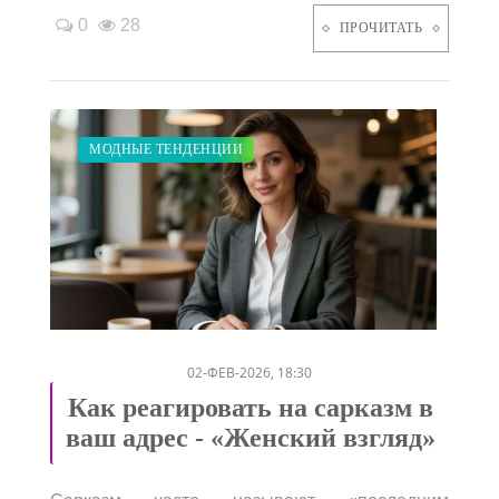
0
28
ПРОЧИТАТЬ
ЗАКУПКИ ПО МОДЕ
ПОКАЗЫ
СТАТЬИ
СВАДЬБА
ДИЕТА
МОДНЫЕ ТЕНДЕНЦИИ
/
/
/
/
/
02-ФЕВ-2026, 18:30
Как реагировать на сарказм в
ваш адрес - «Женский взгляд»