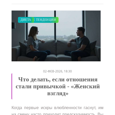
ПОКАЗЫ
МОДНЫЕ ТЕНДЕНЦИИ
ДИЕТА
/
/
02-ФЕВ-2026, 18:30
Что делать, если отношения
стали привычкой - «Женский
взгляд»
Когда первые искры влюбленности гаснут, им
на смену часто приходит предсказуемость. Вы