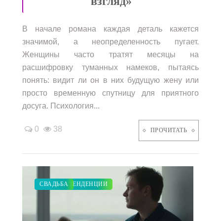
взгляд»
В начале романа каждая деталь кажется
значимой, а неопределенность пугает.
Женщины часто тратят месяцы на
расшифровку туманных намеков, пытаясь
понять: видит ли он в них будущую жену или
просто временную спутницу для приятного
досуга. Психология...
0
38
ПРОЧИТАТЬ
ЗАКУПКИ ПО МОДЕ
ПОКАЗЫ
МОДНЫЕ ТЕНДЕНЦИИ
ДИЕТА
СВАДЬБА