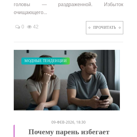
головы — раздраженной. Избыток
очищающего...
0
42
ПРОЧИТАТЬ
ЗАКУПКИ ПО МОДЕ
ПОКАЗЫ
ДИЕТА
МОДНЫЕ ТЕНДЕНЦИИ
/
/
/
09-ФЕВ-2026, 18:30
Почему парень избегает