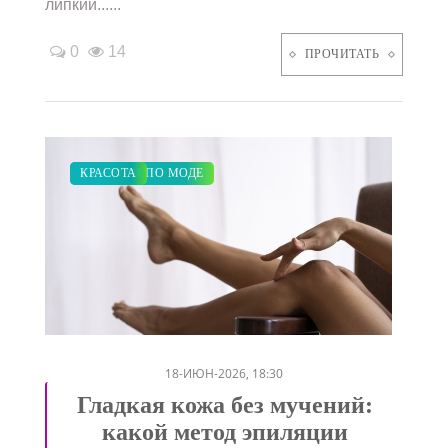
липкий......
0
14
ПРОЧИТАТЬ
ЗАКУПКИ ПО МОДЕ
КРАСОТА
/
18-ИЮН-2026, 18:30
Гладкая кожа без мучений:
какой метод эпиляции