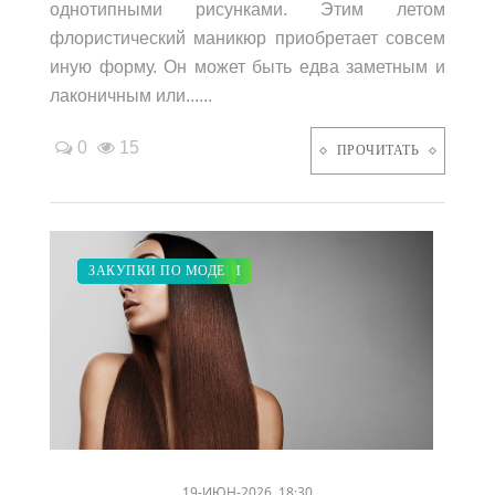
однотипными рисунками. Этим летом
флористический маникюр приобретает совсем
иную форму. Он может быть едва заметным и
лаконичным или......
0
15
ПРОЧИТАТЬ
МОДНЫЕ ТЕНДЕНЦИИ
ДИЕТА
КРАСОТА
ЗАКУПКИ ПО МОДЕ
/
/
/
19-ИЮН-2026, 18:30