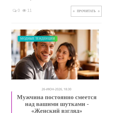
0
11
ПРОЧИТАТЬ
ДИЕТА
СВАДЬБА
МОДНЫЕ ТЕНДЕНЦИИ
/
/
26-ИЮН-2026, 18:30
Мужчина постоянно смеется
над вашими шутками -
«Женский взгляд»