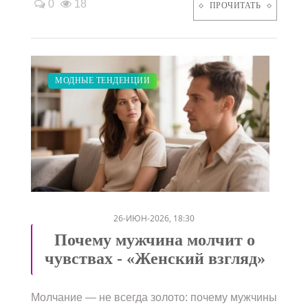
0
18
ПРОЧИТАТЬ
ЗАКУПКИ ПО МОДЕ
ПОКАЗЫ
СВАДЬБА
МОДНЫЕ ТЕНДЕНЦИИ
/
/
/
26-ИЮН-2026, 18:30
Почему мужчина молчит о
чувствах - «Женский взгляд»
Молчание — не всегда золото: почему мужчины