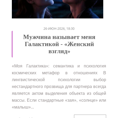
/
/
/
/
26-ИЮН-2026, 18:30
Мужчина называет меня
Галактикой - «Женский
взгляд»
«Моя Галактика»: семантика и психология
космических метафор в отношениях В
лингвистической психологии выбор
нестандартного прозвища для партнера всегда
является актом выделения объекта из общей
массы. Если стандартные «зая», «солнце» или
«малыш»...