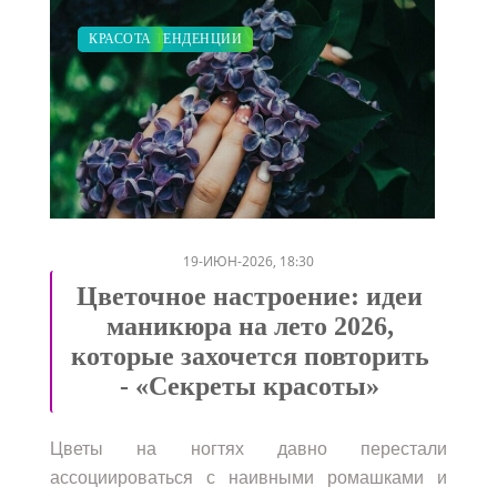
МОДНЫЕ ТЕНДЕНЦИИ
КРАСОТА
/
19-ИЮН-2026, 18:30
Цветочное настроение: идеи
маникюра на лето 2026,
которые захочется повторить
- «Секреты красоты»
Цветы на ногтях давно перестали
ассоциироваться с наивными ромашками и