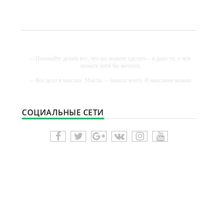
-- Начинайте делать все, что вы можете сделать – и даже то, о чем
можете хотя бы мечтать.
-- Все дело в мыслях. Мысль — начало всего. И мыслями можно
управлять. И поэтому главное дело совершенствования: работать
над мыслями.
-- Идите уверенно по направлению к мечте. Живите той жизнью,
СОЦИАЛЬНЫЕ СЕТИ
которую вы сами себе придумали.
-- Самое большое богатство — это ум. Самая большая нищета —
глупость. Из всех страхов самый пугающий — самолюбование.
-- Лучшее, что можно сделать с хорошим советом, это пропустить
его мимо ушей. Он никогда не бывает полезен никому, кроме того,
кто его дал.
-- Люблю давать советы и очень не люблю, когда их дают мне.