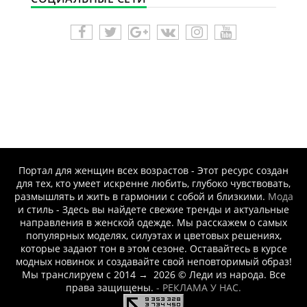
Портал для женщин всех возрастов - Этот ресурс создан
для тех, кто умеет искренне любить, глубоко чувствовать,
размышлять и жить в гармонии с собой и близкими.
Мода
и стиль - Здесь вы найдете свежие тренды и актуальные
направления в женской одежде. Мы расскажем о самых
популярных моделях, силуэтах и цветовых решениях,
которые задают тон в этом сезоне. Оставайтесь в курсе
модных новинок и создавайте свой неповторимый образ!
Мы транслируем с 2014
→
2026
© Леди из народа. Все
права защищены.
- РЕКЛАМА У НАС.