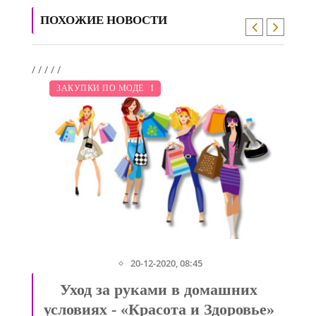
ПОХОЖИЕ НОВОСТИ
/
/
/
/
/
/
МОДНЫЕ ТЕНДЕНЦИИ
ПОКАЗЫ
КРАСОТА
СВАДЬБА
ДИЕТА
ЗАКУПКИ ПО МОДЕ
20-12-2020, 08:45
Уход за руками в домашних
условиях - «Красота и Здоровье»