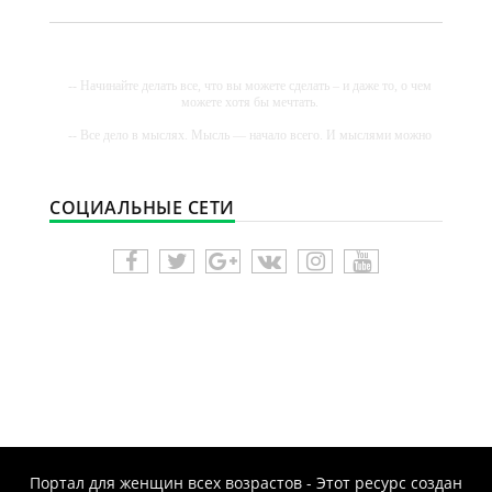
-- Начинайте делать все, что вы можете сделать – и даже то, о чем
можете хотя бы мечтать.
-- Все дело в мыслях. Мысль — начало всего. И мыслями можно
управлять. И поэтому главное дело совершенствования: работать
над мыслями.
-- Идите уверенно по направлению к мечте. Живите той жизнью,
СОЦИАЛЬНЫЕ СЕТИ
которую вы сами себе придумали.
-- Самое большое богатство — это ум. Самая большая нищета —
глупость. Из всех страхов самый пугающий — самолюбование.
-- Лучшее, что можно сделать с хорошим советом, это пропустить
его мимо ушей. Он никогда не бывает полезен никому, кроме того,
кто его дал.
-- Люблю давать советы и очень не люблю, когда их дают мне.
Портал для женщин всех возрастов - Этот ресурс создан