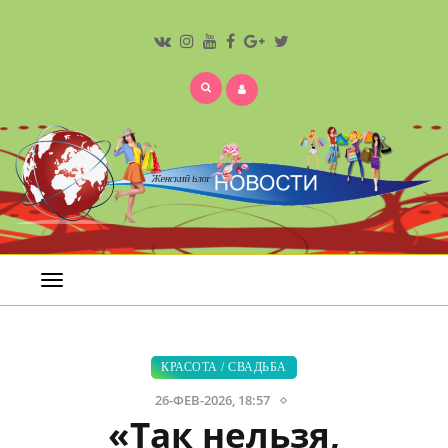
Открыть
меню
КРАСОТА
/
СВАДЬБА
26-ФЕВ-2026, 18:57
«Так нельзя,