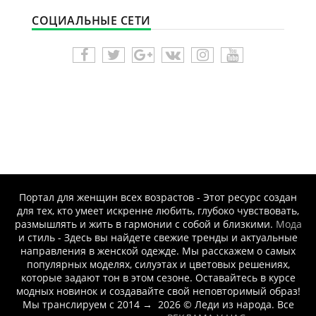
СОЦИАЛЬНЫЕ СЕТИ
Портал для женщин всех возрастов - Этот ресурс создан
для тех, кто умеет искренне любить, глубоко чувствовать,
размышлять и жить в гармонии с собой и близкими.
Мода
и стиль - Здесь вы найдете свежие тренды и актуальные
направления в женской одежде. Мы расскажем о самых
популярных моделях, силуэтах и цветовых решениях,
которые задают тон в этом сезоне. Оставайтесь в курсе
модных новинок и создавайте свой неповторимый образ!
Мы транслируем с 2014
→
2026
© Леди из народа. Все