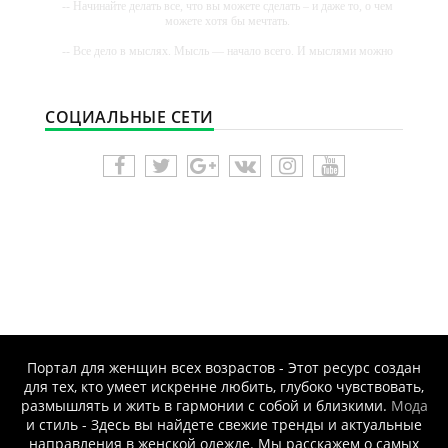
-- Начинайте делать все, что вы можете сделать – и даже то, о чем
можете хотя бы мечтать.
-- Все дело в мыслях. Мысль — начало всего. И мыслями можно
управлять. И поэтому главное дело совершенствования: работать
над мыслями.
-- Идите уверенно по направлению к мечте. Живите той жизнью,
СОЦИАЛЬНЫЕ СЕТИ
которую вы сами себе придумали.
-- Самое большое богатство — это ум. Самая большая нищета —
глупость. Из всех страхов самый пугающий — самолюбование.
-- Лучшее, что можно сделать с хорошим советом, это пропустить
его мимо ушей. Он никогда не бывает полезен никому, кроме того,
кто его дал.
-- Люблю давать советы и очень не люблю, когда их дают мне.
Портал для женщин всех возрастов - Этот ресурс создан
для тех, кто умеет искренне любить, глубоко чувствовать,
размышлять и жить в гармонии с собой и близкими.
Мода
и стиль - Здесь вы найдете свежие тренды и актуальные
направления в женской одежде. Мы расскажем о самых