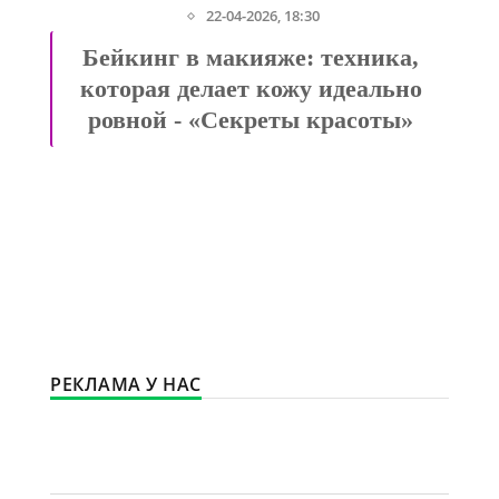
25-09-2020, 07:55
Елизавета Туктамышева: третья
попытка попасть на Олимпиаду
будет! - «Модные тенденции»
РЕКЛАМА У НАС