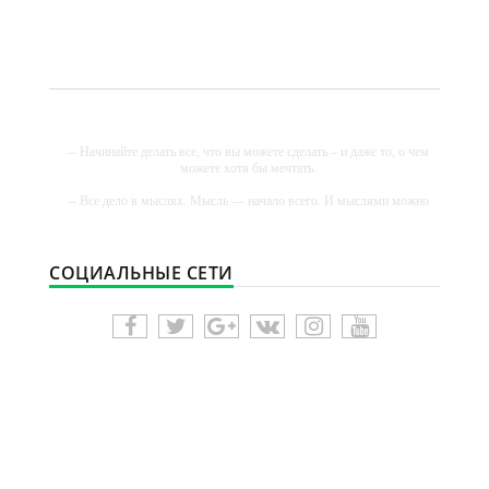
-- Начинайте делать все, что вы можете сделать – и даже то, о чем
можете хотя бы мечтать.
-- Все дело в мыслях. Мысль — начало всего. И мыслями можно
управлять. И поэтому главное дело совершенствования: работать
над мыслями.
-- Идите уверенно по направлению к мечте. Живите той жизнью,
СОЦИАЛЬНЫЕ СЕТИ
которую вы сами себе придумали.
-- Самое большое богатство — это ум. Самая большая нищета —
глупость. Из всех страхов самый пугающий — самолюбование.
-- Лучшее, что можно сделать с хорошим советом, это пропустить
его мимо ушей. Он никогда не бывает полезен никому, кроме того,
кто его дал.
-- Люблю давать советы и очень не люблю, когда их дают мне.