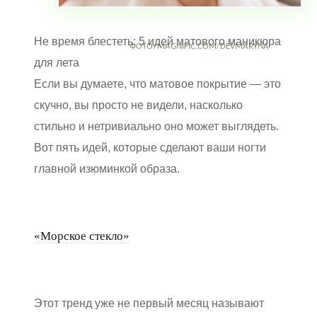
Не время блестеть: 5 идей матового маникюра
ФОТО: MAGNIFIC.COM/DEVMARYNA
для лета
Если вы думаете, что матовое покрытие — это
скучно, вы просто не видели, насколько
стильно и нетривиально оно может выглядеть.
Вот пять идей, которые сделают ваши ногти
главной изюминкой образа.
«Морское стекло»
Этот тренд уже не первый месяц называют