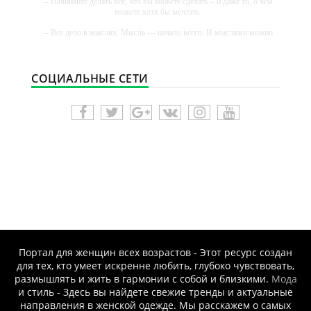
-- Начинайте делать все, что вы можете сделать – и даже то, о чем
можете хотя бы мечтать.
-- Все дело в мыслях. Мысль — начало всего. И мыслями можно
управлять. И поэтому главное дело совершенствования: работать
над мыслями.
-- Идите уверенно по направлению к мечте. Живите той жизнью,
СОЦИАЛЬНЫЕ СЕТИ
которую вы сами себе придумали.
-- Самое большое богатство — это ум. Самая большая нищета —
глупость. Из всех страхов самый пугающий — самолюбование.
-- Лучшее, что можно сделать с хорошим советом, это пропустить
его мимо ушей. Он никогда не бывает полезен никому, кроме того,
кто его дал.
-- Люблю давать советы и очень не люблю, когда их дают мне.
Портал для женщин всех возрастов - Этот ресурс создан
для тех, кто умеет искренне любить, глубоко чувствовать,
размышлять и жить в гармонии с собой и близкими.
Мода
и стиль - Здесь вы найдете свежие тренды и актуальные
направления в женской одежде. Мы расскажем о самых