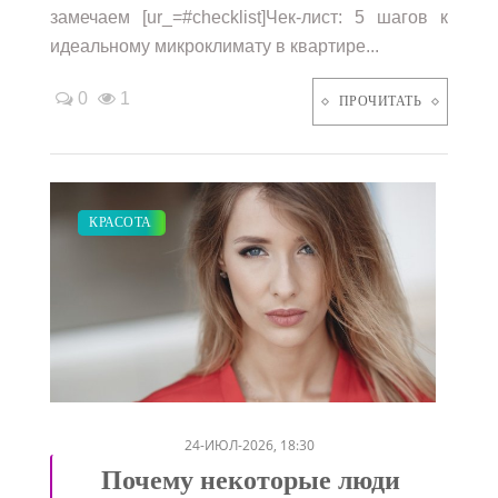
замечаем [ur_=#checklist]Чек-лист: 5 шагов к
идеальному микроклимату в квартире...
0
1
ПРОЧИТАТЬ
СВАДЬБА
КРАСОТА
/
24-ИЮЛ-2026, 18:30
Почему некоторые люди