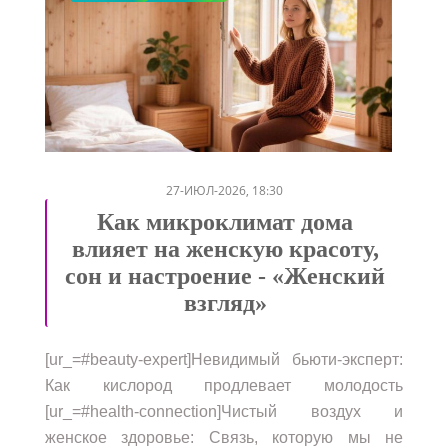
/
/
/
/
/
27-ИЮЛ-2026, 18:30
Как микроклимат дома
влияет на женскую красоту,
сон и настроение - «Женский
взгляд»
[ur_=#beauty-expert]Невидимый бьюти-эксперт:
Как кислород продлевает молодость
[ur_=#health-connection]Чистый воздух и
женское здоровье: Связь, которую мы не