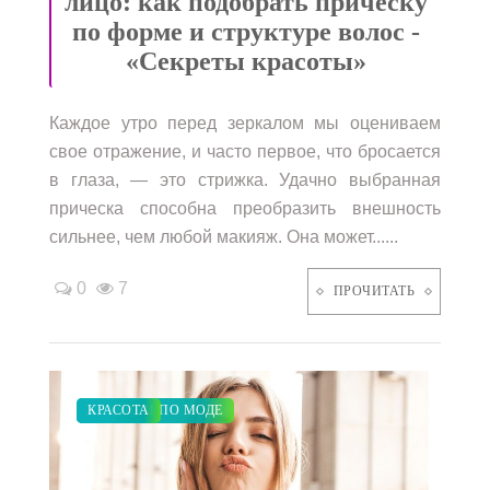
лицо: как подобрать прическу
по форме и структуре волос -
«Секреты красоты»
Каждое утро перед зеркалом мы оцениваем
свое отражение, и часто первое, что бросается
в глаза, — это стрижка. Удачно выбранная
прическа способна преобразить внешность
сильнее, чем любой макияж. Она может......
0
7
ПРОЧИТАТЬ
ПОКАЗЫ
ЗАКУПКИ ПО МОДЕ
КРАСОТА