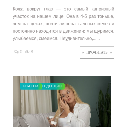
Кожа вокруг глаз — это самый капризный
участок на нашем лице. Она в 4-5 раз тоньше,
чем на щеках, почти лишена сальных желез и
постоянно находится в движении: мы щуримся,
улыбаемся, смеемся. Неудивительно,......
0
8
ПРОЧИТАТЬ
СТАТЬИ
ЗАКУПКИ ПО МОДЕ
МОДНЫЕ ТЕНДЕНЦИИ
КРАСОТА