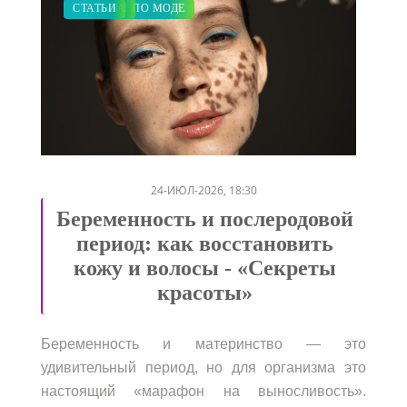
КРАСОТА
ЗАКУПКИ ПО МОДЕ
СВАДЬБА
СТАТЬИ
/
/
/
24-ИЮЛ-2026, 18:30
Беременность и послеродовой
период: как восстановить
кожу и волосы - «Секреты
красоты»
Беременность и материнство — это
удивительный период, но для организма это
настоящий «марафон на выносливость».