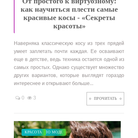
От простого к виртуозному:
как научиться плести самые
красивые косы - «Секреты
красоты»
Наверняка классическую косу из трех прядей
умеет заплетать почти каждая. Ее осваивают
еще в детстве, ведь техника остается одной из
самых простых. Однако существует множество
других вариантов, которые выглядят гораздо
интереснее и открывают больше...
0
3
ПРОЧИТАТЬ
ЗАКУПКИ ПО МОДЕ
СВАДЬБА
КРАСОТА