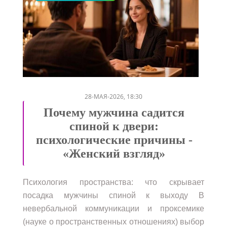
/
/
/
/
28-МАЯ-2026, 18:30
Почему мужчина садится
спиной к двери:
психологические причины -
«Женский взгляд»
Психология пространства: что скрывает
посадка мужчины спиной к выходу В
невербальной коммуникации и проксемике
(науке о пространственных отношениях) выбор