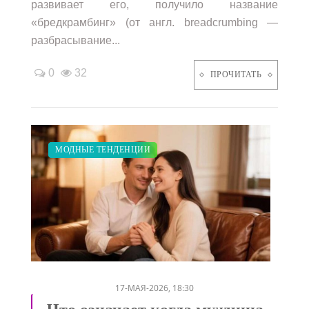
развивает его, получило название
«бредкрамбинг» (от англ. breadcrumbing —
разбрасывание...
0
32
ПРОЧИТАТЬ
ЗАКУПКИ ПО МОДЕ
СВАДЬБА
ПОКАЗЫ
МОДНЫЕ ТЕНДЕНЦИИ
/
/
/
17-МАЯ-2026, 18:30