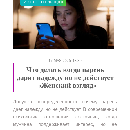
ЗАКУПКИ ПО МОДЕ
ПОКАЗЫ
МОДНЫЕ ТЕНДЕНЦИИ
/
/
17-МАЯ-2026, 18:30
Что делать когда парень
дарит надежду но не действует
- «Женский взгляд»
Ловушка неопределенности: почему парень
дает надежду, но не действует В современной
психологии отношений состояние, когда
мужчина поддерживает интерес, но не