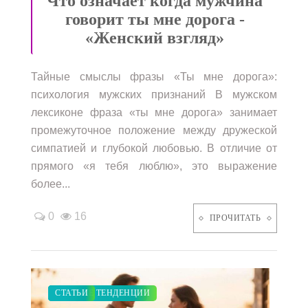
Что означает когда мужчина
говорит ты мне дорога -
«Женский взгляд»
Тайные смыслы фразы «Ты мне дорога»:
психология мужских признаний В мужском
лексиконе фраза «ты мне дорога» занимает
промежуточное положение между дружеской
симпатией и глубокой любовью. В отличие от
прямого «я тебя люблю», это выражение
более...
0
16
ПРОЧИТАТЬ
ЗАКУПКИ ПО МОДЕ
СВАДЬБА
ДИЕТА
МОДНЫЕ ТЕНДЕНЦИИ
СТАТЬИ