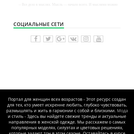
-- Все дело в мыслях. Мысль — начало всего. И мыслями можно
управлять. И поэтому главное дело совершенствования: работать
над мыслями.
-- Идите уверенно по направлению к мечте. Живите той жизнью,
СОЦИАЛЬНЫЕ СЕТИ
которую вы сами себе придумали.
-- Самое большое богатство — это ум. Самая большая нищета —
глупость. Из всех страхов самый пугающий — самолюбование.
-- Лучшее, что можно сделать с хорошим советом, это пропустить
его мимо ушей. Он никогда не бывает полезен никому, кроме того,
кто его дал.
-- Люблю давать советы и очень не люблю, когда их дают мне.
Портал для женщин всех возрастов - Этот ресурс создан
для тех, кто умеет искренне любить, глубоко чувствовать,
размышлять и жить в гармонии с собой и близкими.
Мода
и стиль - Здесь вы найдете свежие тренды и актуальные
направления в женской одежде. Мы расскажем о самых
популярных моделях, силуэтах и цветовых решениях,
которые задают тон в этом сезоне. Оставайтесь в курсе