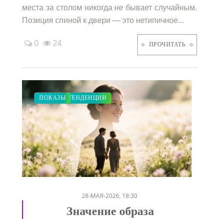
места за столом никогда не бывает случайным.
Позиция спиной к двери — это нетипичное...
0
24
ПРОЧИТАТЬ
ЗАКУПКИ ПО МОДЕ
МОДНЫЕ ТЕНДЕНЦИИ
СТАТЬИ
ПОКАЗЫ
/
/
/
28-МАЯ-2026, 18:30
Значение образа