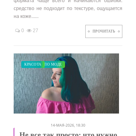
формата чаще всего и начинаются ошибки:
средство не подходит по текстуре, ощущается
на коже......
0
27
ПРОЧИТАТЬ
ЗАКУПКИ ПО МОДЕ
ПОКАЗЫ
КРАСОТА
/
/
14-МАЯ-2026, 18:30
Не все так просто: что нужно