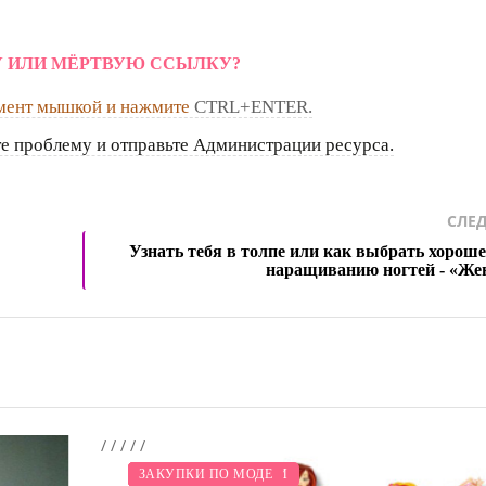
 ИЛИ МЁРТВУЮ ССЫЛКУ?
мент мышкой и нажмите
CTRL+ENTER.
е проблему и отправьте Администрации ресурса.
СЛЕ
Узнать тебя в толпе или как выбрать хороше
наращиванию ногтей - «Же
/
/
/
/
/
МОДНЫЕ ТЕНДЕНЦИИ
ПОКАЗЫ
КРАСОТА
СВАДЬБА
ДИЕТА
ЗАКУПКИ ПО МОДЕ