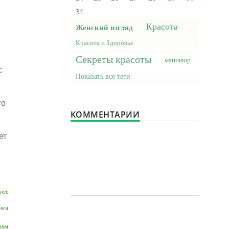
31
Красота
Женский взгляд
Красота и Здоровье
Секреты красоты
маникюр
с
Показать все теги
го
КОММЕНТАРИИ
ет
ice.
нки.
нам.