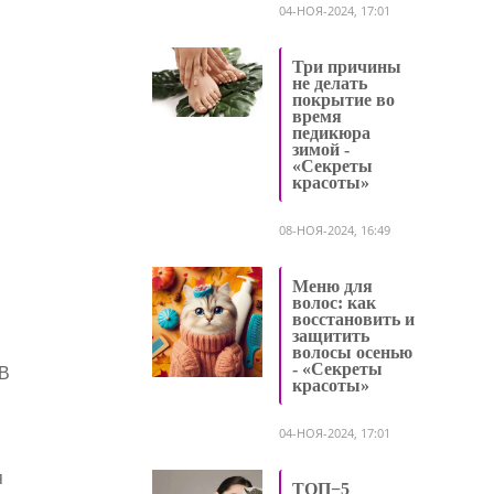
04-НОЯ-2024, 17:01
Три причины
не делать
покрытие во
время
педикюра
зимой -
«Секреты
красоты»
08-НОЯ-2024, 16:49
Меню для
волос: как
восстановить и
защитить
волосы осенью
- «Секреты
 В
красоты»
04-НОЯ-2024, 17:01
я
ТОП−5