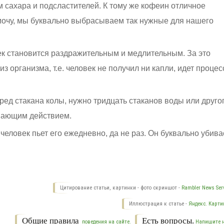
м сахара и подсластителей. К тому же кофеин отличное
 мочу, мы буквально выбрасываем так нужные для нашего
ек становится раздражительным и медлительным. За это
з организма, т.е. человек не получил ни капли, идет процес
ред стакана колы, нужно тридцать стаканов воды или друго
вающим действием.
 человек пьет его ежедневно, да не раз. Он буквально убива
Цитирование статьи, картинки - фото скриншот -
Rambler News Serv
Иллюстрация к статье -
Яндекс. Карти
Общие правила
Есть вопросы.
поведения на сайте.
Напишите 