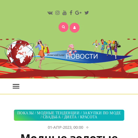
Открыть
меню
ПОКАЗЫ
/
МОДНЫЕ ТЕНДЕНЦИИ
/
ЗАКУПКИ ПО МОДЕ
/
СВАДЬБА
/
ДИЕТА
/
КРАСОТА
01-АПР-2023, 00:00
Модные золотые