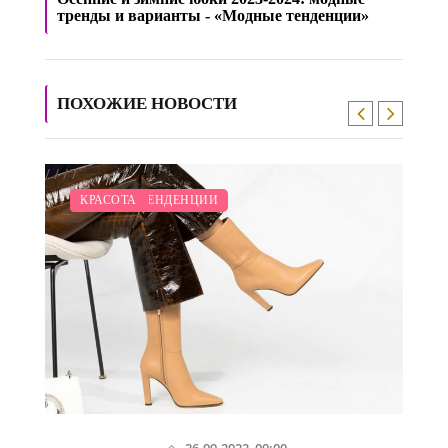
тренды и варианты - «Модные тенденции»
ПОХОЖИЕ НОВОСТИ
/
/
/
/
/
МОДНЫЕ ТЕНДЕНЦИИ
ПОКАЗЫ
СВАДЬБА
ДИЕТА
КРАСОТА
26-09-2022, 00:00