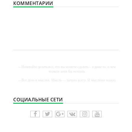
КОММЕНТАРИИ
-- Начинайте делать все, что вы можете сделать – и даже то, о чем
можете хотя бы мечтать.
-- Все дело в мыслях. Мысль — начало всего. И мыслями можно
управлять. И поэтому главное дело совершенствования: работать
над мыслями.
-- Идите уверенно по направлению к мечте. Живите той жизнью,
СОЦИАЛЬНЫЕ СЕТИ
которую вы сами себе придумали.
-- Самое большое богатство — это ум. Самая большая нищета —
глупость. Из всех страхов самый пугающий — самолюбование.
-- Лучшее, что можно сделать с хорошим советом, это пропустить
его мимо ушей. Он никогда не бывает полезен никому, кроме того,