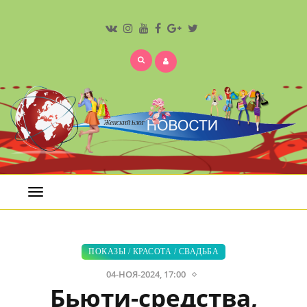
Открыть
меню
ПОКАЗЫ
/
КРАСОТА
/
СВАДЬБА
04-НОЯ-2024, 17:00
Бьюти-средства,