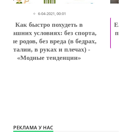
25-09-2020, 07:55
Елизавета Туктамышева: третья
попытка попасть на Олимпиаду
будет! - «Модные тенденции»
РЕКЛАМА У НАС