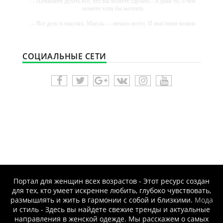
-- Начинайте делать все, что вы можете сделать – и даже то, о чем
можете хотя бы мечтать.
-- Все дело в мыслях. Мысль — начало всего. И мыслями можно
управлять. И поэтому главное дело совершенствования: работать
над мыслями.
-- Идите уверенно по направлению к мечте. Живите той жизнью,
СОЦИАЛЬНЫЕ СЕТИ
которую вы сами себе придумали.
-- Самое большое богатство — это ум. Самая большая нищета —
глупость. Из всех страхов самый пугающий — самолюбование.
-- Лучшее, что можно сделать с хорошим советом, это пропустить
его мимо ушей. Он никогда не бывает полезен никому, кроме того,
кто его дал.
-- Люблю давать советы и очень не люблю, когда их дают мне.
Портал для женщин всех возрастов - Этот ресурс создан
для тех, кто умеет искренне любить, глубоко чувствовать,
размышлять и жить в гармонии с собой и близкими.
Мода
и стиль - Здесь вы найдете свежие тренды и актуальные
направления в женской одежде. Мы расскажем о самых