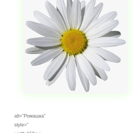
alt="Ромашка"
style="