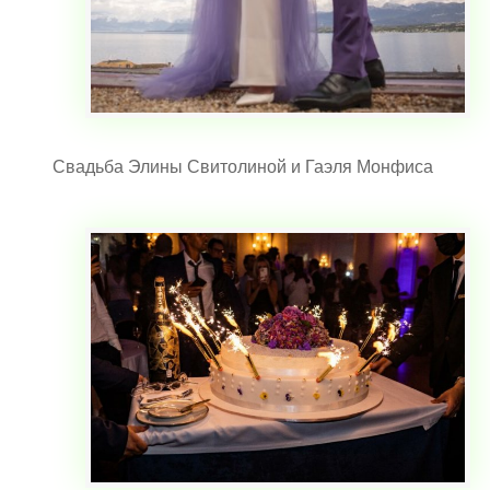
Свадьба Элины Свитолиной и Гаэля Монфиса