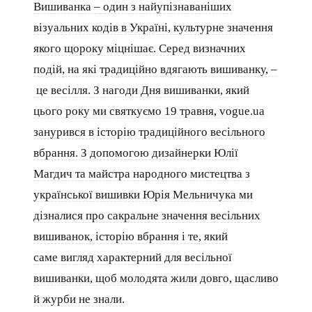
Вишиванка –
один з найупізнаваніших
візуальних кодів в Україні, культурне значення
якого щороку міцнішає. Серед визначних
подій, на які традиційно вдягають вишиванку, –
це весілля. З нагоди Дня вишиванки, який
цього року ми святкуємо 19 травня, vogue.ua
занурився в історію традиційного весільного
вбрання. З допомогою дизайнерки Юлії
Магдич та майстра народного мистецтва з
української вишивки Юрія Мельничука ми
дізналися про сакральне значення весільних
вишиванок, історію вбрання і те, який
саме вигляд характерний для весільної
вишиванки, щоб молодята жили довго, щасливо
й журби не знали.