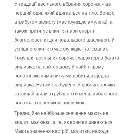
У традиції весільного вбрання сорочка – це
перший одяг, який вдягається на тіло. Вона є
атрибутом захисту (має функцію амулета), а
також притягує в життя пари енергії
благословення для подальшого щасливого й
успішного життя (має функцію талісмана).
Тому для весільних сорочок характерна багата
вишивка: на найтоншому й найбілішому
полотні якісними нитками робиться щедра
вишивка. Натомість буденні й робочі сорочки
зазвичай шили з грубішого й менш вибіленого
полотна з невеликою вишивкою.
Традиційно найбільше значення мають не
вишиті малюнки, а те, як вони вишиваються.
Мають значення настрій, молитви, народні