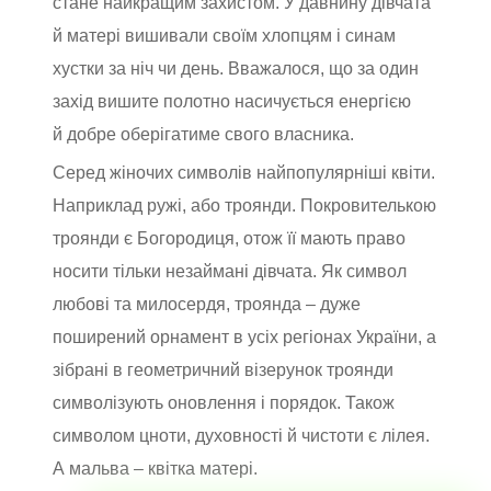
стане найкращим захистом. У давнину дівчата
й матері вишивали своїм хлопцям і синам
хустки за ніч чи день. Вважалося, що за один
захід вишите полотно насичується енергією
й добре оберігатиме свого власника.
Серед жіночих символів найпопулярніші квіти.
Наприклад ружі, або троянди. Покровителькою
троянди є Богородиця, отож її мають право
носити тільки незаймані дівчата. Як символ
любові та милосердя, троянда – дуже
поширений орнамент в усіх регіонах України, а
зібрані в геометричний візерунок троянди
символізують оновлення і порядок. Також
символом цноти, духовності й чистоти є лілея.
А мальва – квітка матері.