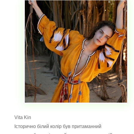
Vita Kin
Історично білий колір був притаманний