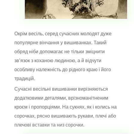
Окрім весіль, серед сучасних молодят дуже
популярне вінчання у вишиванках. Такий
обряд ніби допомагає не тільки зміцнити
зв’язок з коханою людиною, а й відчути
особливу належність до рідного краю і його
традицій.
Сучасні весільні вишиванки вирізняються
додатковими деталями, врізноманітненим
кроєм і пропорціями. На сукнях, як і колись на
сорочках, рясно вишивають рукави, плечі або
плечові вставки та низ сорочки.