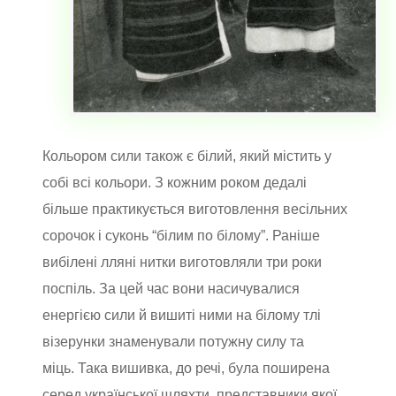
Кольором сили також є білий, який містить у
собі всі кольори. З кожним роком дедалі
більше практикується виготовлення весільних
сорочок і суконь “білим по білому”. Раніше
вибілені лляні нитки виготовляли три роки
поспіль. За цей час вони насичувалися
енергією сили й вишиті ними на білому тлі
візерунки знаменували потужну силу та
міць. Така вишивка, до речі, була поширена
серед української шляхти, представники якої