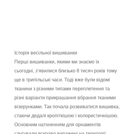
Історія весільної вишиванки
Перші вишиванки, якими ми знаємо їх
сьогодні, з’явилися близько 8 тисяч років тому
ще в трипільські часи. Тоді вже були відомі
тканини з різними типами переплетення та
різні варіанти прикрашання вбрання тканими
візерунками. Так почала розвиватися вишивка,
стаючи дедалі кропіткішою і колористичнішою.
Основним натхненням для орнаментів
слугували яскраво виражені на території