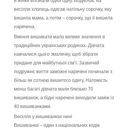
й жінки впізнали одна одну. Водночас на
весілля хлопець одягав натільну сорочку, яку
вишила мама, а потім – сорочку, що її вишила
наречена.
Вміння вишивати мало велике значення в
традиційних українських родинах. Дівчата
навчалися цього змалечку, щоб зібрати
придане для майбутньої сім’ї. Зазвичай
подружнє життя заможні наречені починали з
більш як сотнею вишитого одягу. Натомість
менш багаті дівчата мали близько 70
вишиванок, а бідні наречені виходили заміж із
40 вишиванками.
Весілля у вишиванках нині
Вишиванка – один з національних кодів