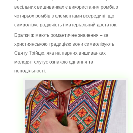
весільних вишиванках є використання ромба з
чотирьох ромбів з елементами всередині, що
символізує родючість і матеріальний достаток.
Братки ж мають романтичне значення – за
християнською традицією вони символізують
Святу Трійцю, яка на парних вишиванках
молодят слугує ознакою єднання та
неподільності.