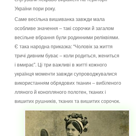
України пори року.
Саме весільна вишиванка завжди мала
особливе значення – такі сорочки й загалом
весільне вбрання були родинними реліквіями.
Є така народна приказка: “Чоловік за життя
тричі дивним буває – коли родиться, жениться
і вмирає”. Ці три важливі в житті кожного
українця моменти завжди супроводжувалися
використанням обрядових тканин – вибіленого
лляного й конопляного полотен, тканих і
вишитих рушників, тканих та вишитих сорочок.