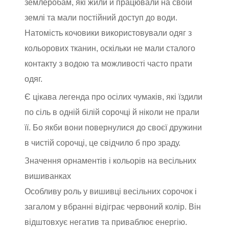
землеробам, які жили й працювали на своїй
землі та мали постійний доступ до води.
Натомість кочовики використовували одяг з
кольорових тканин, оскільки не мали сталого
контакту з водою та можливості часто прати
одяг.
Є цікава легенда про осілих чумаків, які їздили
по сіль в одній білій сорочці й ніколи не прали
її. Бо якби вони повернулися до своєї дружини
в чистій сорочці, це свідчило б про зраду.
Значення орнаментів і кольорів на весільних
вишиванках
Особливу роль у вишивці весільних сорочок і
загалом у вбранні відіграє червоний колір. Він
відштовхує негатив та приваблює енергію.