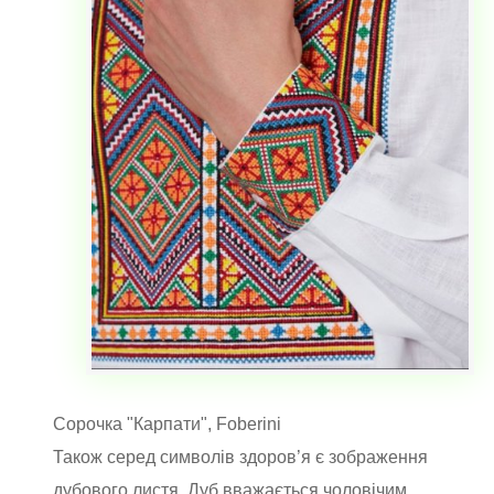
Сорочка "Карпати", Foberini
Також серед символів здоров’я є зображення
дубового листя. Дуб вважається чоловічим