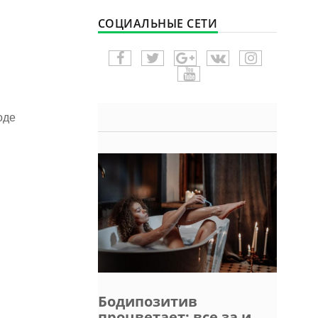
СОЦИАЛЬНЫЕ СЕТИ
оде
Бодипозитив
процветает: все за и