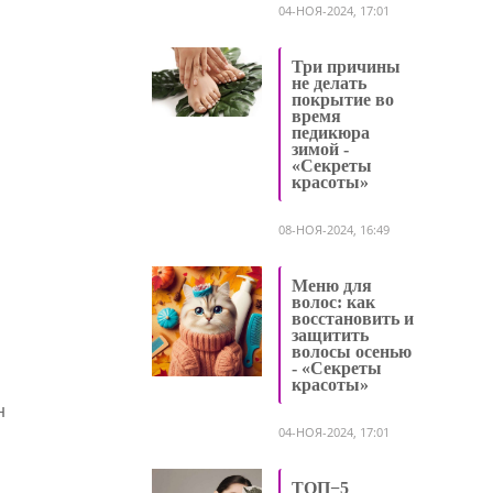
04-НОЯ-2024, 17:01
Три причины
не делать
покрытие во
время
педикюра
зимой -
«Секреты
красоты»
08-НОЯ-2024, 16:49
Меню для
волос: как
восстановить и
защитить
волосы осенью
- «Секреты
красоты»
н
04-НОЯ-2024, 17:01
ТОП−5