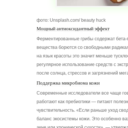
фото: Unsplash.com/ beauty huck
Мощный антиоксидантный эффект
Ферментированные грибы содержат бета-г
вещества борются со свободными радикал
на язык красоты это значит меньше тускл
регулярное использование средств с экст
после солнца, стрессов и загрязнений мег
Поддержка микробиома кожи
Современные исследователи все чаще го
работают как пребиотики — питают полез
чувствительность. «Если раньше уход сво
баланс экосистемы кожи. Это особенно важ
акне или хронической сухости», — утвержд