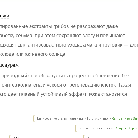
кожи
нтированные экстракты грибов не раздражают даже
аботку себума, при этом сохраняют влагу и повышают
дходят для антивозрастного ухода, а чага и трутовик — для
олода или активного солнца.
оцедурам
природный способ запустить процессы обновления без
 синтез коллагена и ускоряют регенерацию клеток. Такая
зато дает плавный устойчивый эффект: кожа становится
Цитирование статьи, картинки - фото скриншот -
Rambler News Serv
Иллюстрация к статье -
Яндекс. Карти