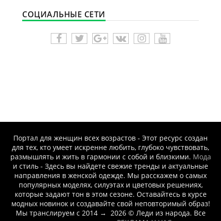
СОЦИАЛЬНЫЕ СЕТИ
Портал для женщин всех возрастов - Этот ресурс создан
для тех, кто умеет искренне любить, глубоко чувствовать,
размышлять и жить в гармонии с собой и близкими.
Мода
и стиль - Здесь вы найдете свежие тренды и актуальные
направления в женской одежде. Мы расскажем о самых
популярных моделях, силуэтах и цветовых решениях,
которые задают тон в этом сезоне. Оставайтесь в курсе
модных новинок и создавайте свой неповторимый образ!
Мы транслируем с 2014
→
2026
© Леди из народа. Все