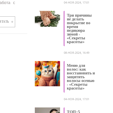
абота с
04-НОЯ-2024, 17:01
Три причины
не делать
ИТАТЬ
покрытие во
время
педикюра
зимой -
«Секреты
красоты»
08-НОЯ-2024, 16:49
Меню для
волос: как
восстановить и
защитить
волосы осенью
- «Секреты
красоты»
04-НОЯ-2024, 17:01
ТОП−5