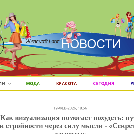
РИИ
МОДА
КРАСОТА
СЕГОДНЯ
Р
19-ФЕВ-2026, 18:56
Как визуализация помогает похудеть: пу
к стройности через силу мысли - «Секр
красоты»