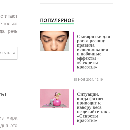
стигают
ПОПУЛЯРНОЕ
е только
да речь
Сыворотки для
роста ресниц:
правила
использования
ИТАТЬ
и побочные
эффекты -
«Секреты
красоты»
18-НОЯ-2024, 12:19
ты
Ситуации,
когда фитнес
приводит к
набору веса —
не делайте так -
«Секреты
из мира
красоты»
одня это