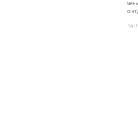
мень
конту
0