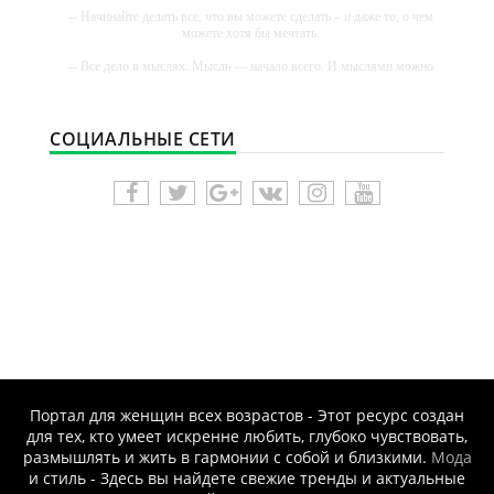
-- Начинайте делать все, что вы можете сделать – и даже то, о чем
можете хотя бы мечтать.
-- Все дело в мыслях. Мысль — начало всего. И мыслями можно
управлять. И поэтому главное дело совершенствования: работать
над мыслями.
-- Идите уверенно по направлению к мечте. Живите той жизнью,
СОЦИАЛЬНЫЕ СЕТИ
которую вы сами себе придумали.
-- Самое большое богатство — это ум. Самая большая нищета —
глупость. Из всех страхов самый пугающий — самолюбование.
-- Лучшее, что можно сделать с хорошим советом, это пропустить
его мимо ушей. Он никогда не бывает полезен никому, кроме того,
кто его дал.
-- Люблю давать советы и очень не люблю, когда их дают мне.
Портал для женщин всех возрастов - Этот ресурс создан
для тех, кто умеет искренне любить, глубоко чувствовать,
размышлять и жить в гармонии с собой и близкими.
Мода
и стиль - Здесь вы найдете свежие тренды и актуальные