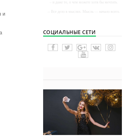
– и даже то, о чем можете хотя бы мечтать.
-- Все дело в мыслях. Мысль — начало всего.
в и
И мыслями можно управлять. И поэтому
главное дело совершенствования: работать над
мыслями.
СОЦИАЛЬНЫЕ СЕТИ
а
-- Идите уверенно по направлению к мечте.
Живите той жизнью, которую вы сами себе
придумали.
-- Самое большое богатство — это ум. Самая
большая нищета — глупость. Из всех страхов
самый пугающий — самолюбование.
-- Лучшее, что можно сделать с хорошим
советом, это пропустить его мимо ушей. Он
никогда не бывает полезен никому, кроме того,
кто его дал.
-- Люблю давать советы и очень не люблю,
когда их дают мне.