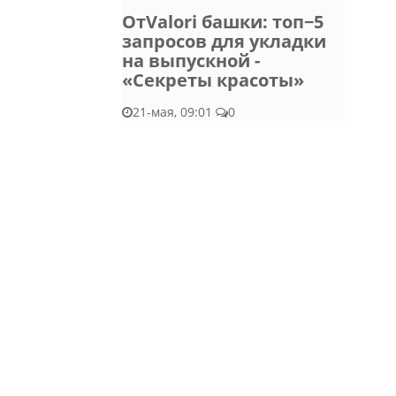
ОтValori башки: топ−5
запросов для укладки
на выпускной -
«Секреты красоты»
21-мая, 09:01
0