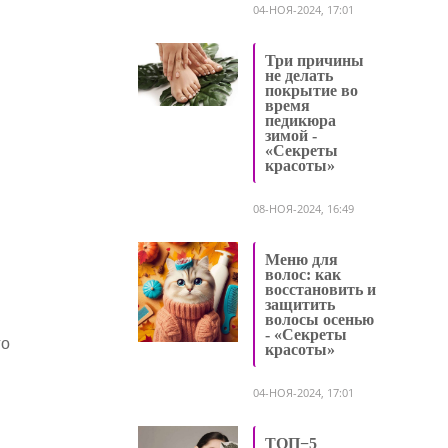
04-НОЯ-2024, 17:01
Три причины
не делать
покрытие во
время
педикюра
зимой -
«Секреты
красоты»
08-НОЯ-2024, 16:49
Меню для
волос: как
восстановить и
защитить
волосы осенью
- «Секреты
го
красоты»
04-НОЯ-2024, 17:01
ТОП−5