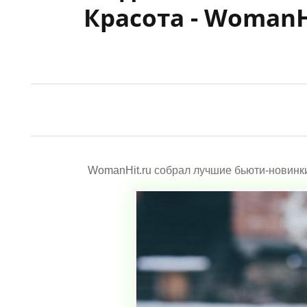
Красота - WomanH
WomanHit.ru собрал лучшие бьюти-новинк