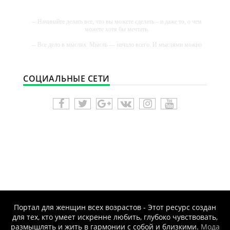
-- Начинайте делать все, что вы можете сделать – и даже то, о чем
можете хотя бы мечтать.
-- Все дело в мыслях. Мысль — начало всего. И мыслями можно
управлять. И поэтому главное дело совершенствования: работать
над мыслями.
-- Идите уверенно по направлению к мечте. Живите той жизнью,
СОЦИАЛЬНЫЕ СЕТИ
которую вы сами себе придумали.
-- Самое большое богатство — это ум. Самая большая нищета —
глупость. Из всех страхов самый пугающий — самолюбование.
-- Лучшее, что можно сделать с хорошим советом, это пропустить
его мимо ушей. Он никогда не бывает полезен никому, кроме того,
кто его дал.
-- Люблю давать советы и очень не люблю, когда их дают мне.
Портал для женщин всех возрастов - Этот ресурс создан
для тех, кто умеет искренне любить, глубоко чувствовать,
размышлять и жить в гармонии с собой и близкими.
Мода