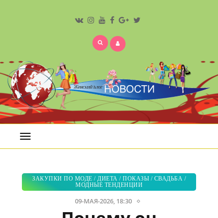
Открыть
меню
ЗАКУПКИ ПО МОДЕ
/
ДИЕТА
/
ПОКАЗЫ
/
СВАДЬБА
/
МОДНЫЕ ТЕНДЕНЦИИ
09-МАЯ-2026, 18:30
Почему он