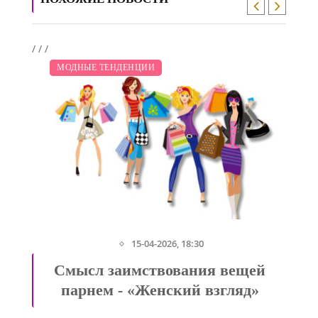
/
/
/
/
ПОКАЗЫ
ДИЕТА
ЗАКУПКИ ПО МОДЕ
МОДНЫЕ ТЕНДЕНЦИИ
15-04-2026, 18:30
Смысл заимствования вещей
парнем - «Женский взгляд»