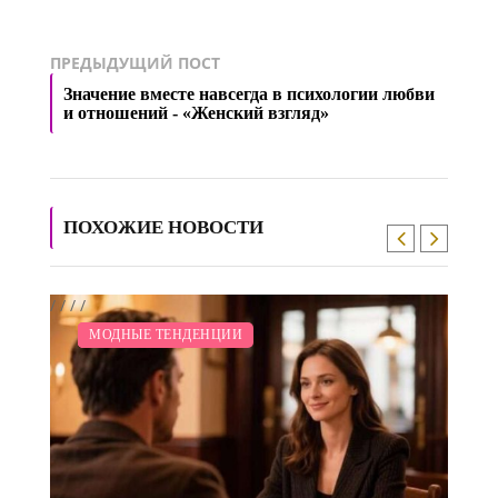
ПРЕДЫДУЩИЙ ПОСТ
Значение вместе навсегда в психологии любви
и отношений - «Женский взгляд»
ПОХОЖИЕ НОВОСТИ
/
/
/
/
/
ЗАКУПКИ ПО МОДЕ
ДИЕТА
СВАДЬБА
ПОКАЗЫ
МОДНЫЕ ТЕНДЕНЦИИ