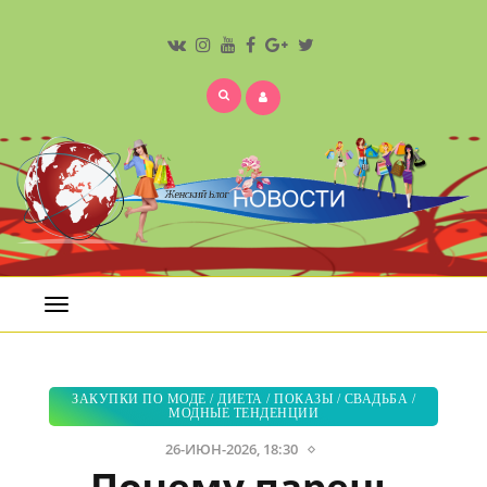
Открыть
меню
ЗАКУПКИ ПО МОДЕ
/
ДИЕТА
/
ПОКАЗЫ
/
СВАДЬБА
/
МОДНЫЕ ТЕНДЕНЦИИ
26-ИЮН-2026, 18:30
Почему парень