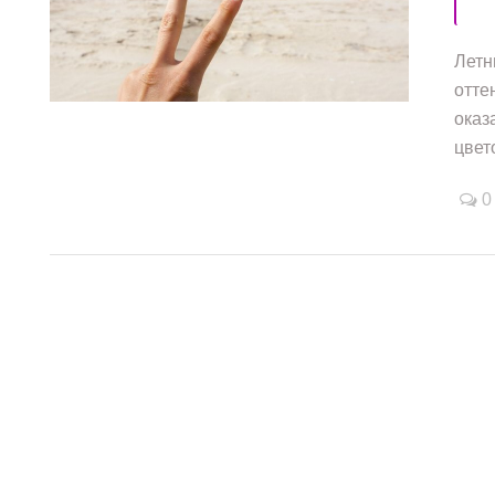
Летн
/
/
/
отте
оказ
цвето
0