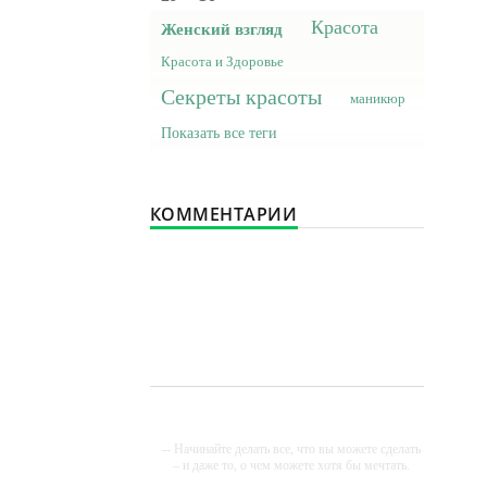
Красота
Женский взгляд
Красота и Здоровье
Секреты красоты
маникюр
Показать все теги
КОММЕНТАРИИ
-- Начинайте делать все, что вы можете сделать
– и даже то, о чем можете хотя бы мечтать.