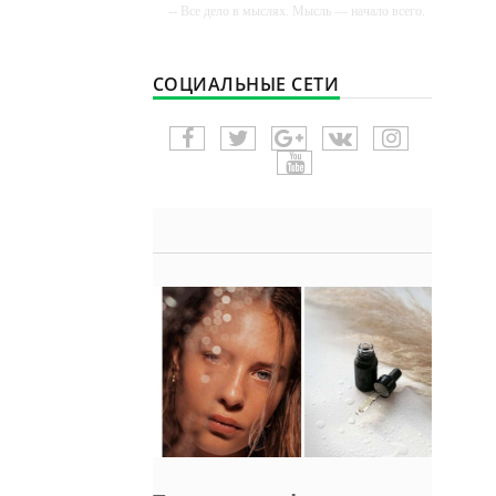
-- Все дело в мыслях. Мысль — начало всего.
И мыслями можно управлять. И поэтому
главное дело совершенствования: работать над
мыслями.
СОЦИАЛЬНЫЕ СЕТИ
-- Идите уверенно по направлению к мечте.
Живите той жизнью, которую вы сами себе
придумали.
-- Самое большое богатство — это ум. Самая
большая нищета — глупость. Из всех страхов
самый пугающий — самолюбование.
-- Лучшее, что можно сделать с хорошим
советом, это пропустить его мимо ушей. Он
никогда не бывает полезен никому, кроме того,
кто его дал.
-- Люблю давать советы и очень не люблю,
когда их дают мне.