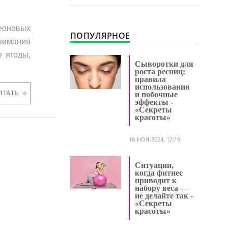
неоновых
ПОПУЛЯРНОЕ
нимания
е ягоды,
Сыворотки для
роста ресниц:
правила
использования
ИТАТЬ
и побочные
эффекты -
«Секреты
красоты»
18-НОЯ-2024, 12:19
Ситуации,
когда фитнес
приводит к
набору веса —
не делайте так -
«Секреты
красоты»