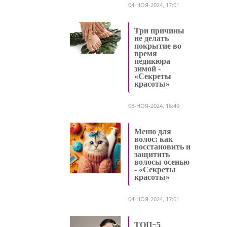
04-НОЯ-2024, 17:01
Три причины
не делать
покрытие во
время
педикюра
зимой -
«Секреты
красоты»
08-НОЯ-2024, 16:49
Меню для
волос: как
восстановить и
защитить
волосы осенью
- «Секреты
красоты»
04-НОЯ-2024, 17:01
ТОП−5