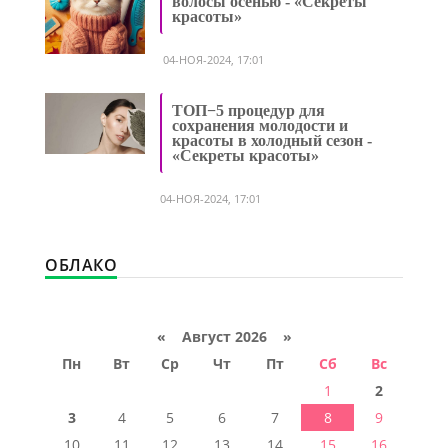
волосы осенью - «Секреты
красоты»
04-НОЯ-2024, 17:01
ТОП−5 процедур для
сохранения молодости и
красоты в холодный сезон -
«Секреты красоты»
04-НОЯ-2024, 17:01
ОБЛАКО
«
Август 2026 »
Пн
Вт
Ср
Чт
Пт
Сб
Вс
1
2
3
4
5
6
7
8
9
10
11
12
13
14
15
16