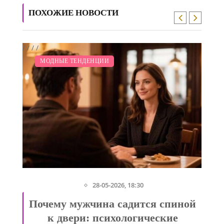
ПОХОЖИЕ НОВОСТИ
/
/
/
/
/
ЗАКУПКИ ПО МОДЕ
ДИЕТА
СВАДЬБА
ПОКАЗЫ
МОДНЫЕ ТЕНДЕНЦИИ
28-05-2026, 18:30
я
Почему мужчина садится спиной
у
к двери: психологические