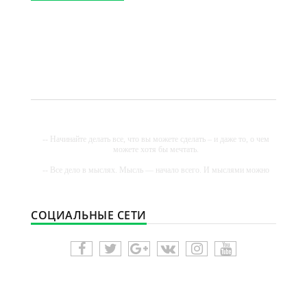
-- Начинайте делать все, что вы можете сделать – и даже то, о чем
можете хотя бы мечтать.
-- Все дело в мыслях. Мысль — начало всего. И мыслями можно
управлять. И поэтому главное дело совершенствования: работать
над мыслями.
-- Идите уверенно по направлению к мечте. Живите той жизнью,
СОЦИАЛЬНЫЕ СЕТИ
которую вы сами себе придумали.
-- Самое большое богатство — это ум. Самая большая нищета —
глупость. Из всех страхов самый пугающий — самолюбование.
-- Лучшее, что можно сделать с хорошим советом, это пропустить
его мимо ушей. Он никогда не бывает полезен никому, кроме того,
кто его дал.