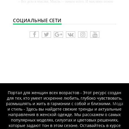
-- Все дело в мыслях. Мысль — начало всего. И мыслями можно
управлять. И поэтому главное дело совершенствования: работать
над мыслями.
-- Идите уверенно по направлению к мечте. Живите той жизнью,
СОЦИАЛЬНЫЕ СЕТИ
которую вы сами себе придумали.
-- Самое большое богатство — это ум. Самая большая нищета —
глупость. Из всех страхов самый пугающий — самолюбование.
-- Лучшее, что можно сделать с хорошим советом, это пропустить
его мимо ушей. Он никогда не бывает полезен никому, кроме того,
кто его дал.
-- Люблю давать советы и очень не люблю, когда их дают мне.
Портал для женщин всех возрастов - Этот ресурс создан
для тех, кто умеет искренне любить, глубоко чувствовать,
размышлять и жить в гармонии с собой и близкими.
Мода
и стиль - Здесь вы найдете свежие тренды и актуальные
направления в женской одежде. Мы расскажем о самых
популярных моделях, силуэтах и цветовых решениях,
которые задают тон в этом сезоне. Оставайтесь в курсе