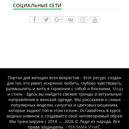
-- Идите уверенно по направлению к мечте. Живите той жизнью,
СОЦИАЛЬНЫЕ СЕТИ
которую вы сами себе придумали.
-- Самое большое богатство — это ум. Самая большая нищета —
глупость. Из всех страхов самый пугающий — самолюбование.
-- Лучшее, что можно сделать с хорошим советом, это пропустить
его мимо ушей. Он никогда не бывает полезен никому, кроме того,
кто его дал.
-- Люблю давать советы и очень не люблю, когда их дают мне.
Портал для женщин всех возрастов - Этот ресурс создан
для тех, кто умеет искренне любить, глубоко чувствовать,
размышлять и жить в гармонии с собой и близкими.
Мода
и стиль - Здесь вы найдете свежие тренды и актуальные
направления в женской одежде. Мы расскажем о самых
популярных моделях, силуэтах и цветовых решениях,
которые задают тон в этом сезоне. Оставайтесь в курсе
модных новинок и создавайте свой неповторимый образ!
Мы транслируем с 2014
→
2026
© Леди из народа. Все
права защищены.
- РЕКЛАМА У НАС.