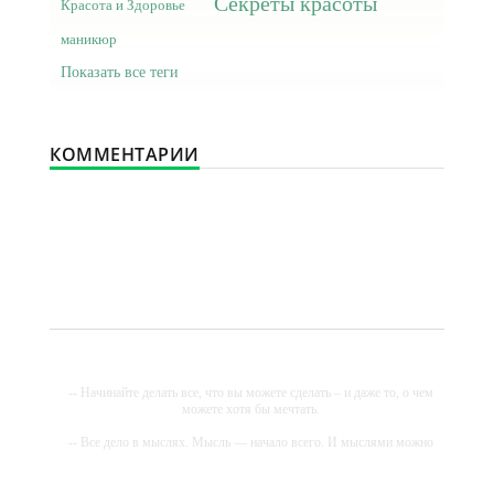
Секреты красоты
Красота и Здоровье
маникюр
Показать все теги
КОММЕНТАРИИ
-- Начинайте делать все, что вы можете сделать – и даже то, о чем
можете хотя бы мечтать.
-- Все дело в мыслях. Мысль — начало всего. И мыслями можно
управлять. И поэтому главное дело совершенствования: работать
над мыслями.