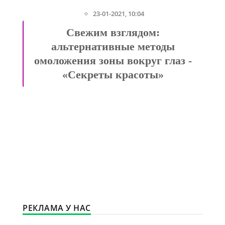
6-04-2021, 00:01
Как быстро похудеть в
домашних условиях: без спорта,
после родов, без вреда (в бедрах,
в талии, в руках и плечах) -
«Модные тенденции»
РЕКЛАМА У НАС