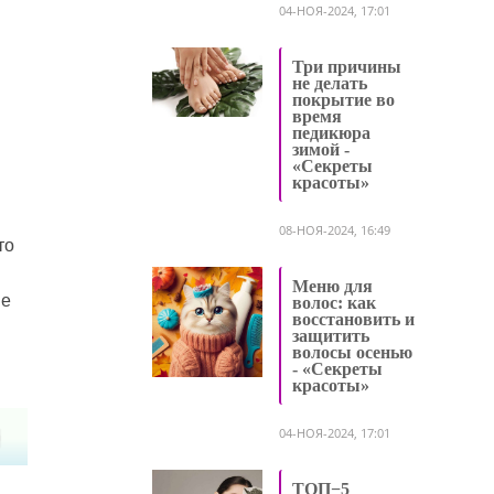
04-НОЯ-2024, 17:01
Три причины
не делать
покрытие во
время
педикюра
зимой -
«Секреты
красоты»
08-НОЯ-2024, 16:49
то
Меню для
ые
волос: как
восстановить и
защитить
волосы осенью
- «Секреты
красоты»
04-НОЯ-2024, 17:01
ТОП−5