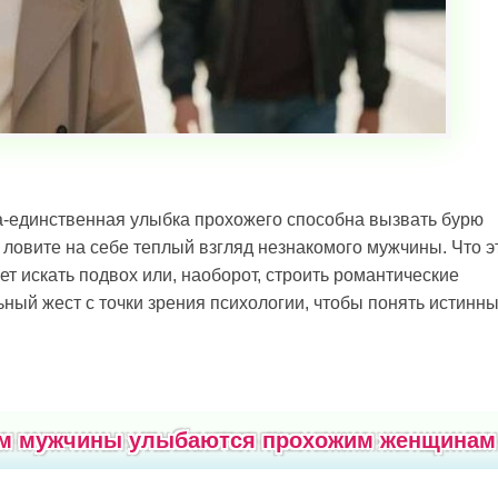
на-единственная улыбка прохожего способна вызвать бурю
 ловите на себе теплый взгляд незнакомого мужчины. Что э
т искать подвох или, наоборот, строить романтические
ьный жест с точки зрения психологии, чтобы понять истинн
ым мужчины улыбаются прохожим женщинам