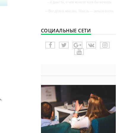
– и даже то, о чем можете хотя бы мечтать.
-- Все дело в мыслях. Мысль — начало всего.
И мыслями можно управлять. И поэтому
главное дело совершенствования: работать над
мыслями.
СОЦИАЛЬНЫЕ СЕТИ
-- Идите уверенно по направлению к мечте.
Живите той жизнью, которую вы сами себе
придумали.
-- Самое большое богатство — это ум. Самая
большая нищета — глупость. Из всех страхов
самый пугающий — самолюбование.
-- Лучшее, что можно сделать с хорошим
советом, это пропустить его мимо ушей. Он
никогда не бывает полезен никому, кроме того,
кто его дал.
-- Люблю давать советы и очень не люблю,
когда их дают мне.
.