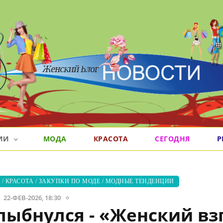
РИИ
МОДА
КРАСОТА
СЕГОДНЯ
Р
А
/
КРАСОТА
/
ЗАКУПКИ ПО МОДЕ
/
МОДНЫЕ ТЕНДЕНЦИИ
22-ФЕВ-2026, 18:30
лыбнулся - «Женский вз