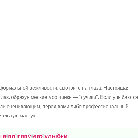
формальной вежливости, смотрите на глаза. Настоящая
глаз, образуя мелкие морщинки — “лучики”. Если улыбаютс
м или оценивающим, перед вами либо профессиональный
иальную маску».
ца по типу его улыбки