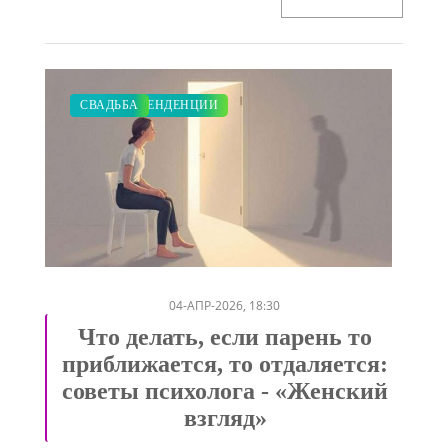
ЗАКУПКИ ПО МОДЕ
МОДНЫЕ ТЕНДЕНЦИИ
ПОКАЗЫ
СВАДЬБА
/
/
/
04-АПР-2026, 18:30
Что делать, если парень то
приближается, то отдаляется:
советы психолога - «Женский
взгляд»