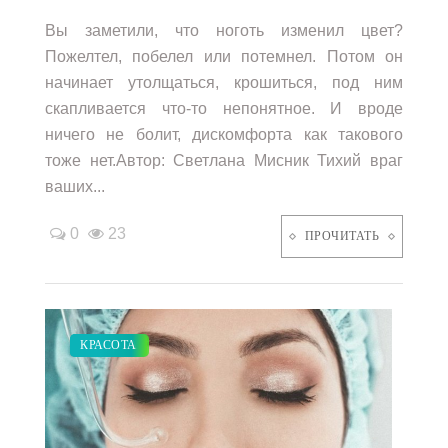
Вы заметили, что ноготь изменил цвет?
Пожелтел, побелел или потемнел. Потом он
начинает утолщаться, крошиться, под ним
скапливается что-то непонятное. И вроде
ничего не болит, дискомфорта как такового
тоже нет.Автор: Светлана Мисник Тихий враг
ваших...
0
23
ПРОЧИТАТЬ
СВАДЬБА
КРАСОТА