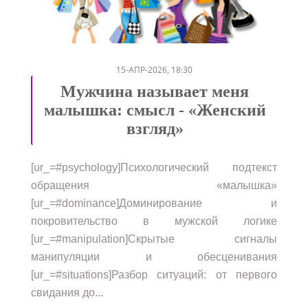
/
/
/
/
/
15-АПР-2026, 18:30
Мужчина называет меня
малышка: смысл - «Женский
взгляд»
[ur_=#psychology]Психологический подтекст
обращения «малышка»
[ur_=#dominance]Доминирование и
покровительство в мужской логике
[ur_=#manipulation]Скрытые сигналы
манипуляции и обесценивания
[ur_=#situations]Разбор ситуаций: от первого
свидания до...