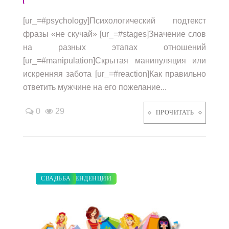
[ur_=#psychology]Психологический подтекст
фразы «не скучай» [ur_=#stages]Значение слов
на разных этапах отношений
[ur_=#manipulation]Скрытая манипуляция или
искренняя забота [ur_=#reaction]Как правильно
ответить мужчине на его пожелание...
0
29
ПРОЧИТАТЬ
ДИЕТА
ЗАКУПКИ ПО МОДЕ
СТАТЬИ
ПОКАЗЫ
МОДНЫЕ ТЕНДЕНЦИИ
СВАДЬБА