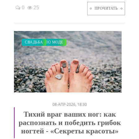
0
25
ПРОЧИТАТЬ
КРАСОТА
ЗАКУПКИ ПО МОДЕ
ПОКАЗЫ
СВАДЬБА
/
/
/
08-АПР-2026, 18:30
Тихий враг ваших ног: как
распознать и победить грибок
ногтей - «Секреты красоты»