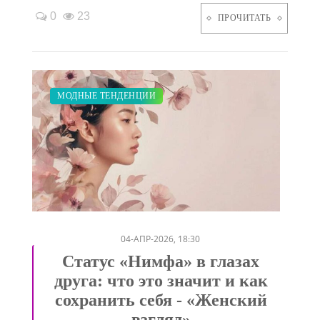
0
23
ПРОЧИТАТЬ
СТАТЬИ
СВАДЬБА
КРАСОТА
ПОКАЗЫ
ДИЕТА
МОДНЫЕ ТЕНДЕНЦИИ
/
/
/
/
/
04-АПР-2026, 18:30
Статус «Нимфа» в глазах
друга: что это значит и как
сохранить себя - «Женский
взгляд»