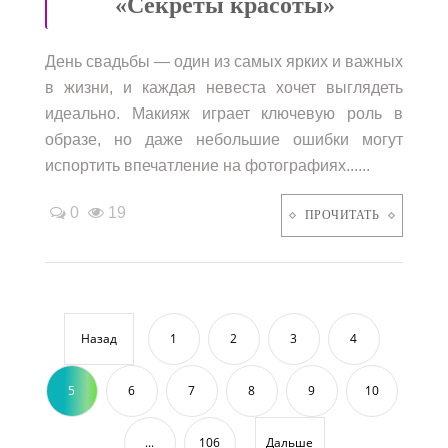
«Секреты красоты»
День свадьбы — один из самых ярких и важных
в жизни, и каждая невеста хочет выглядеть
идеально. Макияж играет ключевую роль в
образе, но даже небольшие ошибки могут
испортить впечатление на фотографиях......
0
19
ПРОЧИТАТЬ
Назад
1
2
3
4
5
6
7
8
9
10
...
106
Дальше