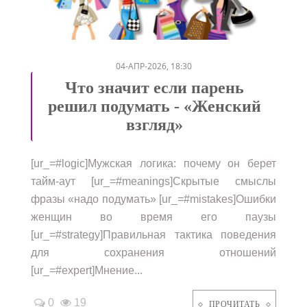
/
/
/
/
04-АПР-2026, 18:30
Что значит если парень
решил подумать - «Женский
взгляд»
[ur_=#logic]Мужская логика: почему он берет
тайм-аут [ur_=#meanings]Скрытые смыслы
фразы «надо подумать» [ur_=#mistakes]Ошибки
женщин во время его паузы
[ur_=#strategy]Правильная тактика поведения
для сохранения отношений
[ur_=#expert]Мнение...
0
19
ПРОЧИТАТЬ