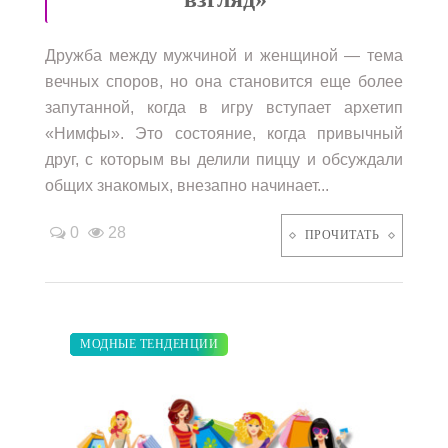
Дружба между мужчиной и женщиной — тема
вечных споров, но она становится еще более
запутанной, когда в игру вступает архетип
«Нимфы». Это состояние, когда привычный
друг, с которым вы делили пиццу и обсуждали
общих знакомых, внезапно начинает...
0
28
ПРОЧИТАТЬ
ДИЕТА
ЗАКУПКИ ПО МОДЕ
ПОКАЗЫ
СВАДЬБА
МОДНЫЕ ТЕНДЕНЦИИ