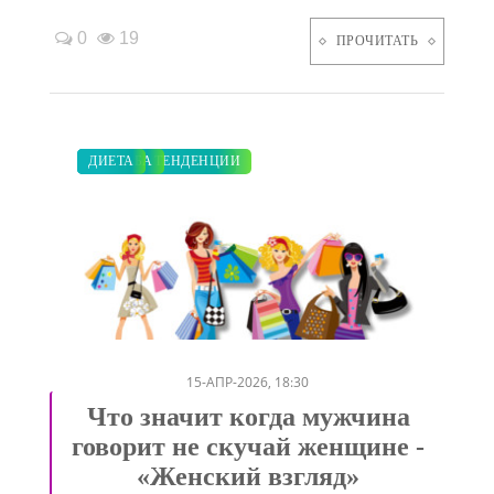
0
19
ПРОЧИТАТЬ
ПОКАЗЫ
ЗАКУПКИ ПО МОДЕ
МОДНЫЕ ТЕНДЕНЦИИ
СВАДЬБА
ДИЕТА
/
/
/
/
15-АПР-2026, 18:30
Что значит когда мужчина
говорит не скучай женщине -
«Женский взгляд»