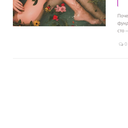
Поче
/
/
фунд
сто —
0