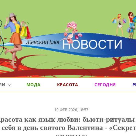
РИИ
МОДА
КРАСОТА
СЕГОДНЯ
Р
10-ФЕВ-2026, 18:57
расота как язык любви: бьюти-ритуалы
себя в день святого Валентина - «Секре
красоты»