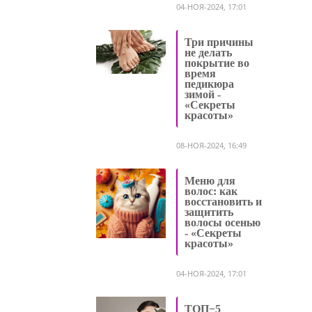
04-НОЯ-2024, 17:01
Три причины
не делать
покрытие во
время
педикюра
зимой -
«Секреты
красоты»
08-НОЯ-2024, 16:49
Меню для
волос: как
восстановить и
защитить
волосы осенью
- «Секреты
красоты»
04-НОЯ-2024, 17:01
ТОП−5