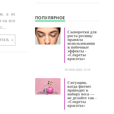
м, а их
ПОПУЛЯРНОЕ
и на все
...
Сыворотки для
роста ресниц:
правила
ИТАТЬ
использования
и побочные
эффекты -
«Секреты
красоты»
18-НОЯ-2024, 12:19
Ситуации,
когда фитнес
приводит к
набору веса —
не делайте так -
«Секреты
красоты»