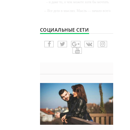
– и даже то, о чем можете хотя бы мечтать.
-- Все дело в мыслях. Мысль — начало всего.
И мыслями можно управлять. И поэтому
главное дело совершенствования: работать над
мыслями.
СОЦИАЛЬНЫЕ СЕТИ
-- Идите уверенно по направлению к мечте.
Живите той жизнью, которую вы сами себе
придумали.
-- Самое большое богатство — это ум. Самая
большая нищета — глупость. Из всех страхов
самый пугающий — самолюбование.
-- Лучшее, что можно сделать с хорошим
советом, это пропустить его мимо ушей. Он
никогда не бывает полезен никому, кроме того,
кто его дал.
-- Люблю давать советы и очень не люблю,
когда их дают мне.