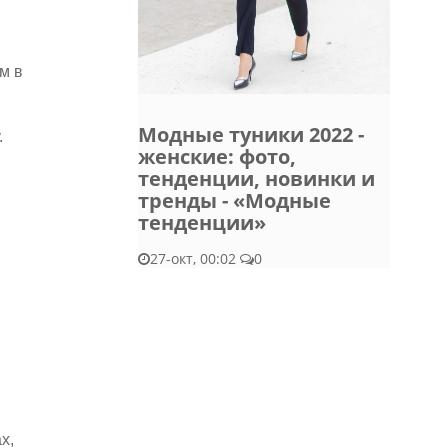
м в
Модные туники 2022 -
.
женские: фото,
тенденции, новинки и
тренды - «Модные
тенденции»
27-окт, 00:02
0
х,