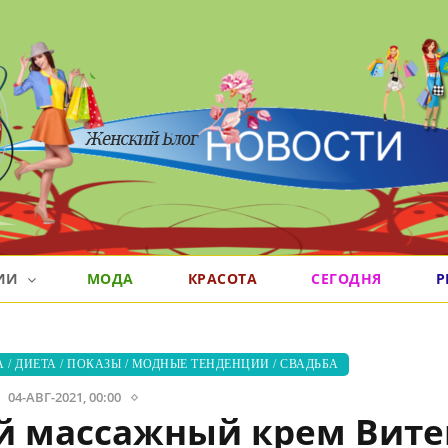
РИИ
МОДА
КРАСОТА
СЕГОДНЯ
Р
А
/
ДИЕТА
/
ПОКАЗЫ
/
МОДНЫЕ ТЕНДЕНЦИИ
/
СВАДЬБА
04-АВГ-2021, 00:00
 массажный крем Вите