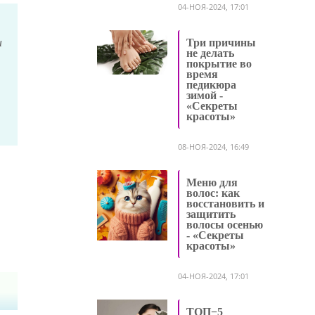
04-НОЯ-2024, 17:01
ы
Три причины
не делать
покрытие во
время
педикюра
зимой -
«Секреты
красоты»
08-НОЯ-2024, 16:49
Меню для
волос: как
восстановить и
защитить
волосы осенью
- «Секреты
красоты»
04-НОЯ-2024, 17:01
ТОП−5