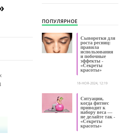
»
ПОПУЛЯРНОЕ
Сыворотки для
роста ресниц:
правила
использования
и побочные
эффекты -
«Секреты
красоты»
к
18-НОЯ-2024, 12:19
4
Ситуации,
когда фитнес
приводит к
набору веса —
не делайте так -
«Секреты
красоты»