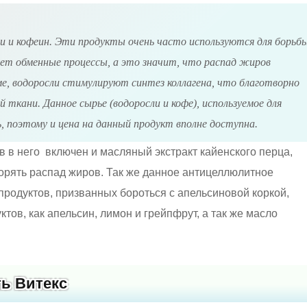
и и кофеин. Эти продукты очень часто используются для борьб
ует обменные процессы, а это значит, что распад жиров
е, водоросли стимулируют синтез коллагена, что благотворно
й ткани. Данное сырье (водоросли и кофе), используемое для
 поэтому и цена на данный продукт вполне доступна.
в него включен и масляный экстракт кайенского перца,
орять распад жиров. Так же данное антицеллюлитное
продуктов, призванных бороться с апельсиновой коркой,
тов, как апельсин, лимон и грейпфрут, а так же масло
ть Витекс