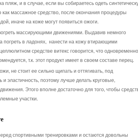
 пляж, и в случае, если вы собираетесь одеть синтетическ
о как массажное средство, после окончания процедуры
дой, иначе на коже могут появиться ожоги.
азогреть массирующими движениями. Выдавив немного
ка погреть в ладонях, нанести на кожу втирающими
целлюлитном средстве витекс говорится, что одновременн
ендуется, т.к. этот продукт имеет в своем составе перец.
ожи, не стоит ее сильно щипать и оттягивать, под
 и эластичность, поэтому лучше делать круговые,
вижения. Этого вполне достаточно для того, чтобы средст
блемные участки.
те
перед спортивными тренировками и остаются довольны