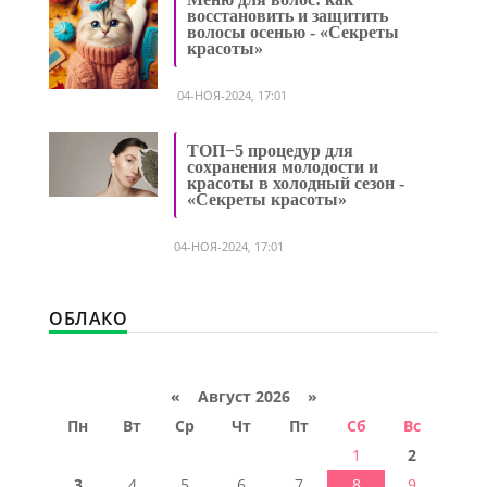
восстановить и защитить
волосы осенью - «Секреты
красоты»
04-НОЯ-2024, 17:01
ТОП−5 процедур для
сохранения молодости и
красоты в холодный сезон -
«Секреты красоты»
04-НОЯ-2024, 17:01
ОБЛАКО
«
Август 2026 »
Пн
Вт
Ср
Чт
Пт
Сб
Вс
1
2
3
4
5
6
7
8
9