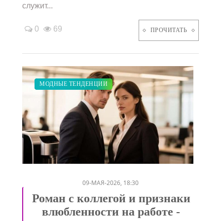
служит...
0
69
ПРОЧИТАТЬ
ЗАКУПКИ ПО МОДЕ
ДИЕТА
ПОКАЗЫ
КРАСОТА
МОДНЫЕ ТЕНДЕНЦИИ
/
/
/
/
09-МАЯ-2026, 18:30
Роман с коллегой и признаки
влюбленности на работе -