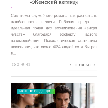
«Женский взгляд»
Симптомы служебного романа: как распознать
влюбленность коллеги Рабочая среда —
идеальная почва для возникновения «вихря
чувств» благодаря эффекту частого
взаимодействия. Психологическая статистика
показывает, что около 40% людей хотя бы раз
в...
0
41
ПРОЧИТАТЬ
ЗАКУПКИ ПО МОДЕ
ДИЕТА
СВАДЬБА
ПОКАЗЫ
МОДНЫЕ ТЕНДЕНЦИИ