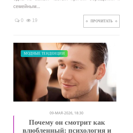
семейным...
0
19
ПРОЧИТАТЬ
ЗАКУПКИ ПО МОДЕ
ДИЕТА
ПОКАЗЫ
СВАДЬБА
МОДНЫЕ ТЕНДЕНЦИИ
/
/
/
/
09-МАЯ-2026, 18:30
Почему он смотрит как
влюбленный: психология и