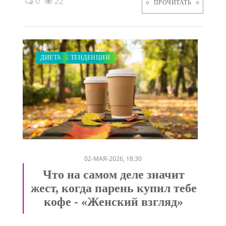
0
22
ПРОЧИТАТЬ
ЗАКУПКИ ПО МОДЕ
СВАДЬБА
ПОКАЗЫ
СТАТЬИ
МОДНЫЕ ТЕНДЕНЦИИ
ДИЕТА
/
/
/
/
/
02-МАЯ-2026, 18:30
Что на самом деле значит
жест, когда парень купил тебе
кофе - «Женский взгляд»