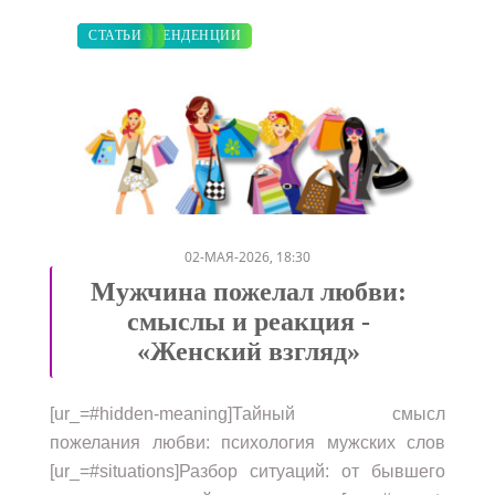
ДИЕТА
ЗАКУПКИ ПО МОДЕ
ПОКАЗЫ
МОДНЫЕ ТЕНДЕНЦИИ
СВАДЬБА
СТАТЬИ
/
/
/
/
/
02-МАЯ-2026, 18:30
Мужчина пожелал любви:
смыслы и реакция -
«Женский взгляд»
[ur_=#hidden-meaning]Тайный смысл
пожелания любви: психология мужских слов
[ur_=#situations]Разбор ситуаций: от бывшего