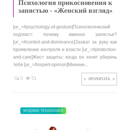
Психология прикосновения к
запястью - «Женский взгляд»
[ur_=#psychology-of-gesture]Психологический
подтекст: почему именно запястье?
[ur_=#control-and-dominance]Захват за руку как
проявление контроля и власти [ur_=#protection-
and-care]Жест защиты: когда он хочет уберечь
тебя [ur_=#expert-opinion]Мнение...
0
51
ПРОЧИТАТЬ
ЗАКУПКИ ПО МОДЕ
ДИЕТА
МОДНЫЕ ТЕНДЕНЦИИ