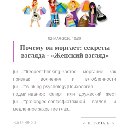
/
/
02-МАЯ-2026, 18:30
Почему он моргает: секреты
взгляда - «Женский взгляд»
[ur_=#frequent-blinking]Частое моргание как
признак волнения и влюбленности
[ur_=#winking-psychology]Психология
подмигивания: флирт или дружеский жест
[ur_=#prolonged-contact]Затяжной взгляд и
медленное закрытие глаз...
0
23
ПРОЧИТАТЬ