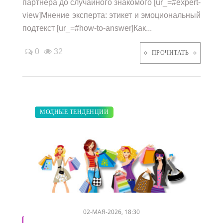
партнера до случайного знакомого [ur_=#expert-
view]Мнение эксперта: этикет и эмоциональный
подтекст [ur_=#how-to-answer]Как...
0
32
ПРОЧИТАТЬ
ЗАКУПКИ ПО МОДЕ
СВАДЬБА
ДИЕТА
ПОКАЗЫ
МОДНЫЕ ТЕНДЕНЦИИ
/
/
/
/
02-МАЯ-2026, 18:30