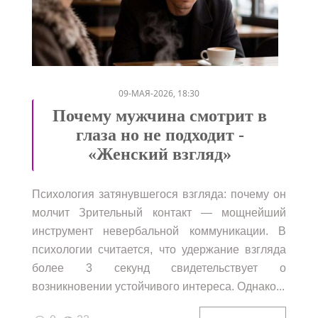
/
/
/
/
09-МАЯ-2026, 18:30
Почему мужчина смотрит в
глаза но не подходит -
«Женский взгляд»
Психология затянувшегося взгляда: почему он
молчит Зрительный контакт — мощнейший
инструмент невербальной коммуникации. В
психологии считается, что удержание взгляда
более 3 секунд свидетельствует о
возникновении устойчивого интереса. Однако...