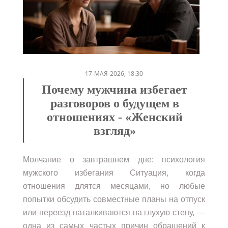
/
/
/
17-МАЯ-2026, 18:30
Почему мужчина избегает
разговоров о будущем в
отношениях - «Женский
взгляд»
Молчание о завтрашнем дне: психология
мужского избегания Ситуация, когда
отношения длятся месяцами, но любые
попытки обсудить совместные планы на отпуск
или переезд наталкиваются на глухую стену, —
одна из самых частых причин обращений к