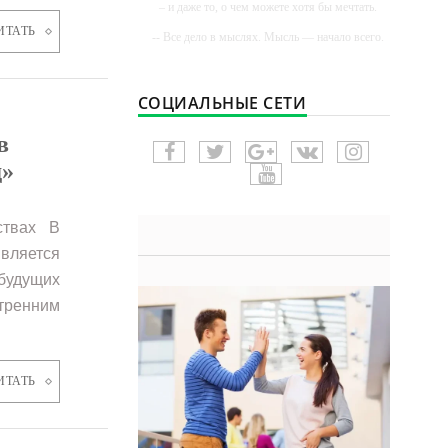
– и даже то, о чем можете хотя бы мечтать.
ИТАТЬ
-- Все дело в мыслях. Мысль — начало всего.
И мыслями можно управлять. И поэтому
главное дело совершенствования: работать над
мыслями.
СОЦИАЛЬНЫЕ СЕТИ
-- Идите уверенно по направлению к мечте.
Живите той жизнью, которую вы сами себе
в
придумали.
д»
-- Самое большое богатство — это ум. Самая
большая нищета — глупость. Из всех страхов
самый пугающий — самолюбование.
ствах В
-- Лучшее, что можно сделать с хорошим
советом, это пропустить его мимо ушей. Он
вляется
никогда не бывает полезен никому, кроме того,
кто его дал.
будущих
тренним
-- Люблю давать советы и очень не люблю,
когда их дают мне.
ИТАТЬ