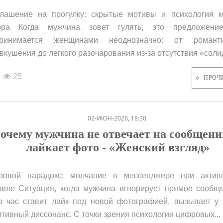
лашение на прогулку: скрытые мотивы и психология м
ора Когда мужчина зовет гулять, это предложени
принимается женщинами неоднозначно: от романти
вкушения до легкого разочарования из-за отсутствия «солид
25
ПРОЧ
02-ИЮН-2026, 18:30
очему мужчина не отвечает на сообщени
лайкает фото - «Женский взгляд»
ровой парадокс: молчание в мессенджере при актив
иле Ситуация, когда мужчина игнорирует прямое сообще
з час ставит лайк под новой фотографией, вызывает у
итивный диссонанс. С точки зрения психологии цифровых...