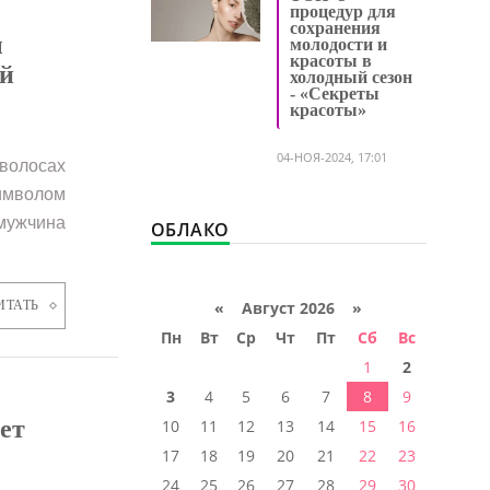
процедур для
сохранения
ы
молодости и
красоты в
ий
холодный сезон
- «Секреты
красоты»
04-НОЯ-2024, 17:01
 волосах
имволом
мужчина
ОБЛАКО
ИТАТЬ
«
Август 2026 »
Пн
Вт
Ср
Чт
Пт
Сб
Вс
1
2
3
4
5
6
7
8
9
ет
10
11
12
13
14
15
16
17
18
19
20
21
22
23
24
25
26
27
28
29
30