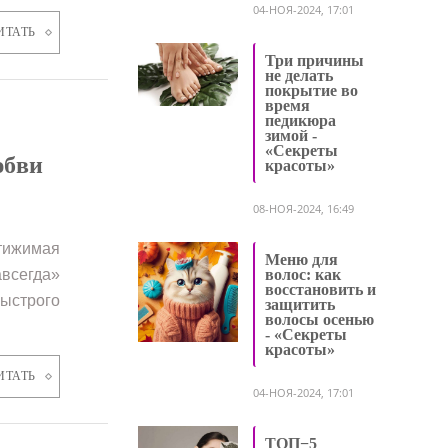
04-НОЯ-2024, 17:01
ИТАТЬ
Три причины
не делать
покрытие во
время
педикюра
зимой -
«Секреты
юбви
красоты»
08-НОЯ-2024, 16:49
тижимая
Меню для
всегда»
волос: как
восстановить и
ыстрого
защитить
волосы осенью
- «Секреты
красоты»
ИТАТЬ
04-НОЯ-2024, 17:01
ТОП−5