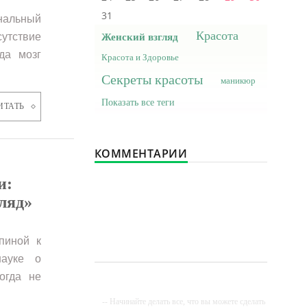
31
нальный
Красота
утствие
Женский взгляд
да мозг
Красота и Здоровье
Секреты красоты
маникюр
Показать все теги
ИТАТЬ
КОММЕНТАРИИ
и:
ляд»
пиной к
науке о
огда не
-- Начинайте делать все, что вы можете сделать