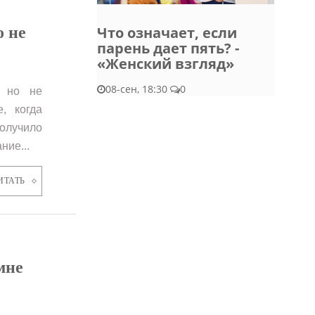
о не
Что означает, если
парень дает пять? -
«Женский взгляд»
08-сен, 18:30
0
, но не
, когда
олучило
ние...
ИТАТЬ
мне