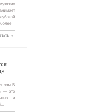
мужских
анимает
лубокой
более...
ИТАТЬ
тся
д»
теплом В
» — это
льных и
..