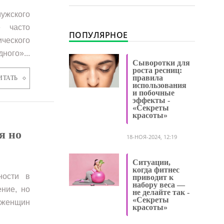
ужского
е часто
ПОПУЛЯРНОЕ
ческого
ного»...
Сыворотки для
роста ресниц:
правила
ИТАТЬ
использования
и побочные
эффекты -
«Секреты
красоты»
я но
18-НОЯ-2024, 12:19
Ситуации,
когда фитнес
ности в
приводит к
набору веса —
ние, но
не делайте так -
«Секреты
 женщин
красоты»