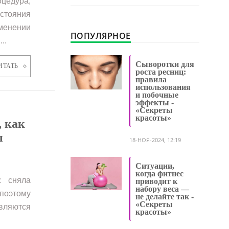
оцедура,
остояния
енении
ПОПУЛЯРНОЕ
..
Сыворотки для
ИТАТЬ
роста ресниц:
правила
использования
и побочные
эффекты -
«Секреты
красоты»
, как
ы
18-НОЯ-2024, 12:19
Ситуации,
когда фитнес
: сняла
приводит к
набору веса —
поэтому
не делайте так -
«Секреты
являются
красоты»