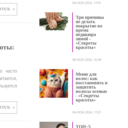
04-НОЯ-2024, 17:01
ИТАТЬ
Три причины
не делать
покрытие во
время
педикюра
зимой -
«Секреты
соты:
красоты»
08-НОЯ-2024, 16:49
о часто
Меню для
итается,
волос: как
восстановить и
льзуется
защитить
волосы осенью
- «Секреты
красоты»
ИТАТЬ
04-НОЯ-2024, 17:01
ТОП−5