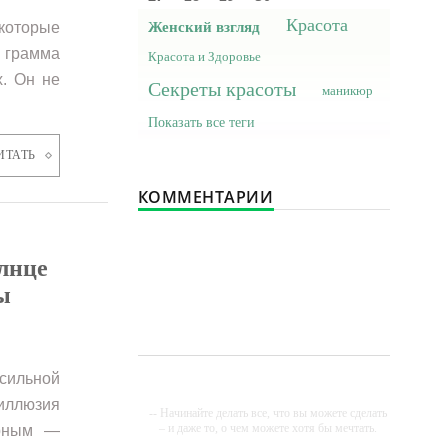
Красота
Женский взгляд
которые
и грамма
Красота и Здоровье
х. Он не
Секреты красоты
маникюр
Показать все теги
ИТАТЬ
КОММЕНТАРИИ
олнце
ы
сильной
 иллюзия
-- Начинайте делать все, что вы можете сделать
– и даже то, о чем можете хотя бы мечтать.
арным —