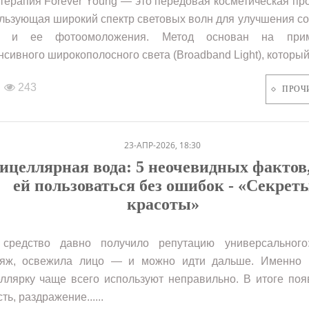
терапия Forever Young — это передовая косметическая пр
льзующая широкий спектр световых волн для улучшения с
и и ее фотоомоложения. Метод основан на прим
нсивного широкополосного света (Broadband Light), который.
243
ПРОЧ
23-АПР-2026, 18:30
целлярная вода: 5 неочевидных фактов
ей пользоваться без ошибок - «Секрет
красоты»
средство давно получило репутацию универсального
яж, освежила лицо — и можно идти дальше. Именно 
ллярку чаще всего используют неправильно. В итоге по
ть, раздражение......