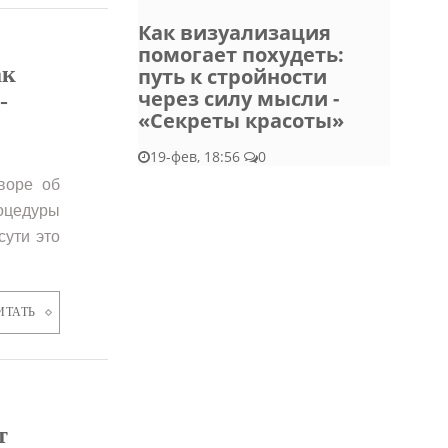
Как визуализация
помогает похудеть:
ак
путь к стройности
через силу мысли -
-
«Секреты красоты»
19-фев, 18:56
0
воре об
оцедуры
сути это
ИТАТЬ
т