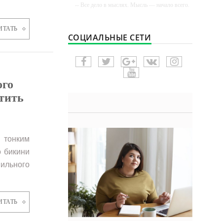
-- Все дело в мыслях. Мысль — начало всего.
И мыслями можно управлять. И поэтому
главное дело совершенствования: работать над
мыслями.
ИТАТЬ
СОЦИАЛЬНЫЕ СЕТИ
-- Идите уверенно по направлению к мечте.
Живите той жизнью, которую вы сами себе
придумали.
-- Самое большое богатство — это ум. Самая
большая нищета — глупость. Из всех страхов
ого
самый пугающий — самолюбование.
тить
-- Лучшее, что можно сделать с хорошим
советом, это пропустить его мимо ушей. Он
никогда не бывает полезен никому, кроме того,
кто его дал.
и тонким
-- Люблю давать советы и очень не люблю,
когда их дают мне.
о бикини
ильного
ИТАТЬ