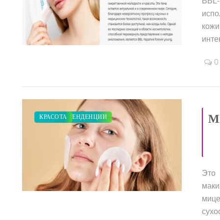
BBL-
испо
кож
инте
/
0
Ми
МОДНЫЕ ТЕНДЕНЦИИ
КРАСОТА
Это 
/
маки
мице
сухос