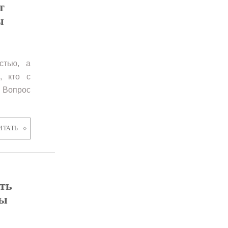
т
ы
стью, а
, кто с
 Вопрос
ИТАТЬ
ть
ты