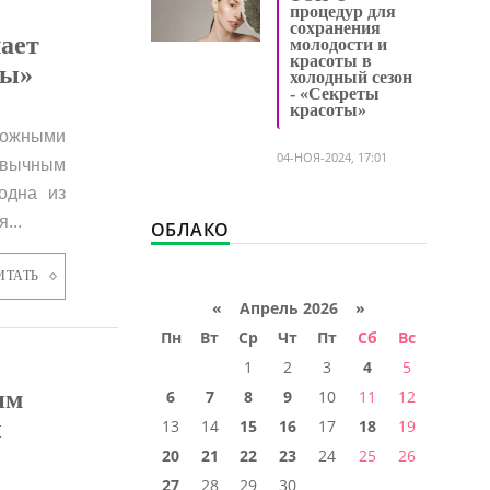
процедур для
сохранения
лает
молодости и
красоты в
ты»
холодный сезон
- «Секреты
красоты»
ложными
04-НОЯ-2024, 17:01
ивычным
одна из
...
ОБЛАКО
ИТАТЬ
«
Апрель 2026
»
Пн
Вт
Ср
Чт
Пт
Сб
Вс
1
2
3
4
5
ым
6
7
8
9
10
11
12
ы
13
14
15
16
17
18
19
20
21
22
23
24
25
26
27
28
29
30