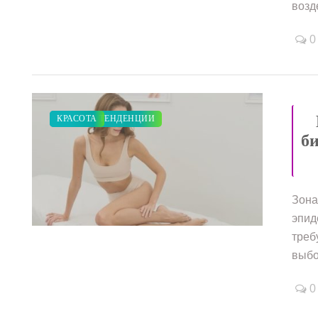
возде
0
МОДНЫЕ ТЕНДЕНЦИИ
КРАСОТА
б
Зона
/
эпид
треб
выбо
0