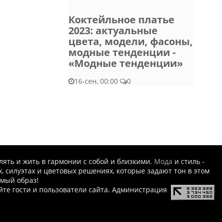
Коктейльное платье
2023: актуальные
цвета, модели, фасоны,
модные тенденции -
«Модные тенденции»
16-сен, 00:00
0
шлять и жить в гармонии с собой и близкими.
Мода
и стиль -
 силуэтах и цветовых решениях, которые задают тон в этом
имый образ!
йте гости и пользователи сайта. Администрация