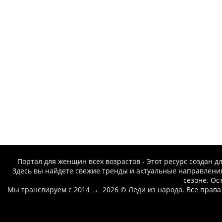
Портал для женщин всех возрастов - Этот ресурс создан дл
Здесь вы найдете свежие тренды и актуальные направления
сезоне. Ос
Мы транслируем с 2014
→
2026
© Леди из народа. Все прав