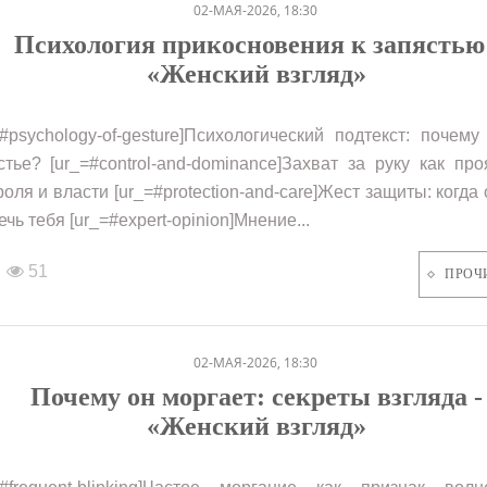
02-МАЯ-2026, 18:30
Психология прикосновения к запястью 
«Женский взгляд»
=#psychology-of-gesture]Психологический подтекст: почем
стье? [ur_=#control-and-dominance]Захват за руку как пр
роля и власти [ur_=#protection-and-care]Жест защиты: когда 
чь тебя [ur_=#expert-opinion]Мнение...
51
ПРОЧ
02-МАЯ-2026, 18:30
Почему он моргает: секреты взгляда -
«Женский взгляд»