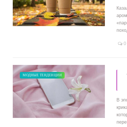
Каза
аром
«пар
/
/
/
/
/
похо
0
ЗАКУПКИ ПО МОДЕ
ПОКАЗЫ
МОДНЫЕ ТЕНДЕНЦИИ
В эп
крик
кото
/
/
пере