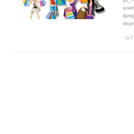
[ur_
влюб
флир
/
/
медл
0