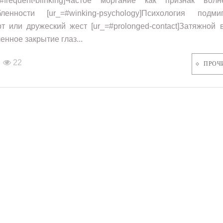
=#frequent-blinking]Частое моргание как признак вол
ленности [ur_=#winking-psychology]Психология подмиг
т или дружеский жест [ur_=#prolonged-contact]Затяжной 
енное закрытие глаз...
22
ПРОЧ