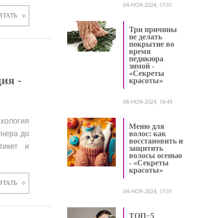
04-НОЯ-2024, 17:01
ИТАТЬ
Три причины
не делать
покрытие во
время
педикюра
зимой -
«Секреты
ия -
красоты»
08-НОЯ-2024, 16:49
хология
Меню для
тнера до
волос: как
восстановить и
этикет и
защитить
волосы осенью
- «Секреты
красоты»
ИТАТЬ
04-НОЯ-2024, 17:01
ТОП−5