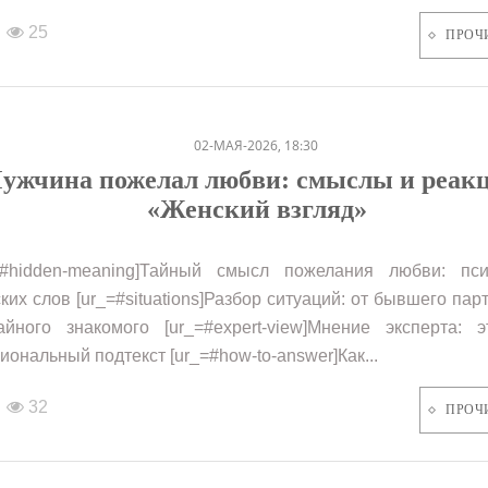
25
ПРОЧ
02-МАЯ-2026, 18:30
ужчина пожелал любви: смыслы и реакц
«Женский взгляд»
=#hidden-meaning]Тайный смысл пожелания любви: пси
ких слов [ur_=#situations]Разбор ситуаций: от бывшего пар
айного знакомого [ur_=#expert-view]Мнение эксперта: 
иональный подтекст [ur_=#how-to-answer]Как...
32
ПРОЧ