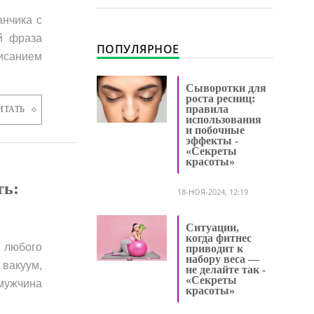
анчика с
й фраза
ПОПУЛЯРНОЕ
исанием
.
Сыворотки для
роста ресниц:
правила
ИТАТЬ
использования
и побочные
эффекты -
«Секреты
красоты»
ть:
18-НОЯ-2024, 12:19
Ситуации,
когда фитнес
 любого
приводит к
набору веса —
 вакуум,
не делайте так -
«Секреты
мужчина
красоты»