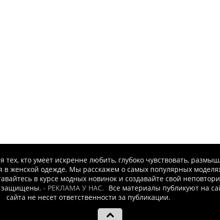
я тех, кто умеет искренне любить, глубоко чувствовать, размы
 в женской одежде. Мы расскажем о самых популярных моделях,
тавайтесь в курсе модных новинок и создавайте свой неповтор
а защищены.
- РЕКЛАМА У НАС.
Все материалы публикуют на са
сайта не несет ответственности за публикации.