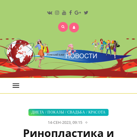
Открыть
меню
ДИЕТА
/
ПОКАЗЫ
/
СВАДЬБА
/
КРАСОТА
14-СЕН-2023, 09:15
Ринопластика и