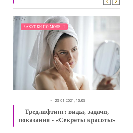
/
/
/
/
/
/
МОДНЫЕ ТЕНДЕНЦИИ
ПОКАЗЫ
КРАСОТА
СВАДЬБА
ДИЕТА
ЗАКУПКИ ПО МОДЕ
23-01-2021, 10:05
Тредлифтинг: виды, задачи,
показания - «Секреты красоты»