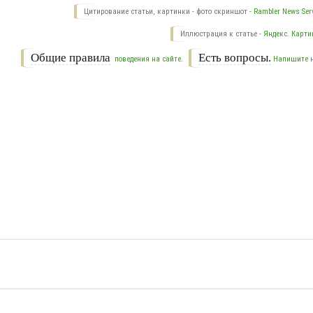
Цитирование статьи, картинки - фото скриншот -
Rambler News Serv
Иллюстрация к статье -
Яндекс. Карти
Общие правила
Есть вопросы.
поведения на сайте.
Напишите 