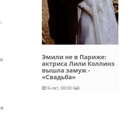
,
Эмили не в Париже:
 а
актриса Лили Коллинз
вышла замуж -
«Свадьба»
16-окт, 00:00
0
тя