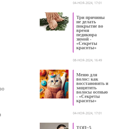
04-НОЯ-2024, 17:01
Три причины
не делать
покрытие во
время
педикюра
зимой -
«Секреты
красоты»
08-НОЯ-2024, 16:49
Меню для
волос: как
восстановить и
защитить
во
волосы осенью
- «Секреты
красоты»
04-НОЯ-2024, 17:01
я
ТОП−5