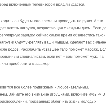
еред включенным телевизором вряд ли удастся.
ходить, он будет много времени проводить на руках. А это
удет влиять нагрузка, возрастающая с каждым днем. Если д
регулярную зарядку, сейчас самое время обзавестись такой
агрузки будут укреплять ваши мышцы, сделают вас сильне
осле родов. Расслабить уставшее тело поможет массаж. Ес
ированным специалистам, если нет – вам поможет муж. На
а или приобретите массажер.
овится все более подвижным и любознательным,
нем. Займите его внимание игрушками, включите музыку. В
приспособлений, призванных облегчить жизнь молодых