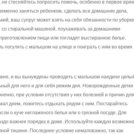
не стесняйтесь попросить помочь, особенно в первое врем
ременно заняться ребенком, сделать все домашние дела,
кий, ваш супруг может взять на себя обязанности по уборк
я со стиральной машиной, поухаживать за домашними
 приготовлением пищи или погладят выстиранное белье.
 погулять с малышом на улице и поиграть с ним во время
звне, и вы вынуждены проводить с малышом наедине целы
ьный для него и для себя режим дня. Новорожденные детки
нечно, при условии отсутствия у них болезней и причин для
ал днем, ложитесь отдыхать рядом с ним. Постарайтесь
ли о куче неглаженого белья или о грязной посуде. Для
здо важнее порядка в доме. Используйте каждую возможно
олной тишине. Последнее условие немаловажно, так как