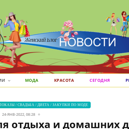
РИИ
МОДА
КРАСОТА
СЕГОДНЯ
Р
ПОКАЗЫ
/
СВАДЬБА
/
ДИЕТА
/
ЗАКУПКИ ПО МОДЕ
24-ЯНВ-2022, 08:28
ля отдыха и домашних д