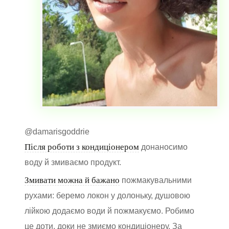
@damarisgoddrie
Після роботи з кондиціонером
донаносимо
воду й змиваємо продукт.
Змивати можна й бажано
пожмакувальними
рухами: беремо локон у долоньку, душовою
лійкою додаємо води й пожмакуємо. Робимо
це доти, доки не змиємо кондиціонеру. За