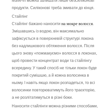
leave-in можна залишати лише безсиліконові
продукти. Силіконові треба змивати до кінця.
Стайлінг
на мокре волосся
Стайлінг бажано наносити
.
Змішавшись із водою, він максимально
зафіксується в поверхневій структурі локона
без надлишкового обтяження волосся. Після
цього знову «пожмакуємо» волосся в локонах,
щоб провести концентрат води та стайлінгу
всередину. У такий спосіб не тільки локон буде
покритий сумішшю, а й кожна волосинка в
ньому. І навіть якщо локон розпадеться, то всі
волосинки повторюватимуть його траєкторію,
а не розлітатимуться в різні боки.
Наносити стайлінги можна різними способами,