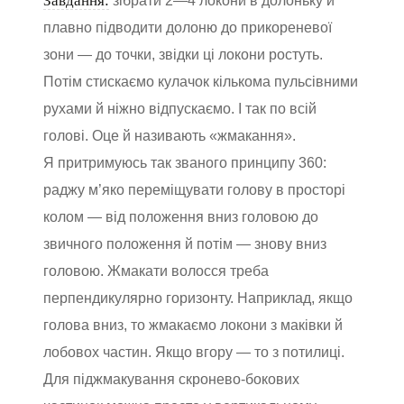
Завдання:
зібрати 2—4 локони в долоньку й
плавно підводити долоню до прикореневої
зони — до точки, звідки ці локони ростуть.
Потім стискаємо кулачок кількома пульсівними
рухами й ніжно відпускаємо. І так по всій
голові. Оце й називають «жмакання».
Я притримуюсь так званого принципу 360:
раджу м’яко переміщувати голову в просторі
колом — від положення вниз головою до
звичного положення й потім — знову вниз
головою. Жмакати волосся треба
перпендикулярно горизонту. Наприклад, якщо
голова вниз, то жмакаємо локони з маківки й
лобовох частин. Якщо вгору — то з потилиці.
Для піджмакування скронево-бокових