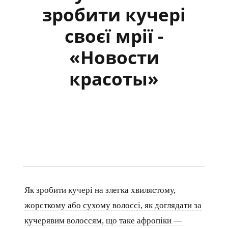
зробити кучері
своєї мрії -
«Новости
красоты»
Як зробити кучері на злегка хвилястому,
жорсткому або сухому волоссі, як доглядати за
кучерявим волоссям, що таке афропіки —