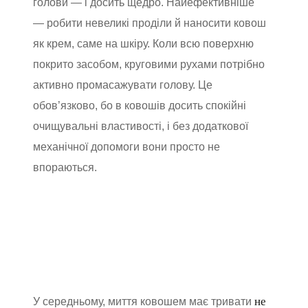
голови — і досить щедро. Найефективніше
— робити невеликі проділи й наносити ковош
як крем, саме на шкіру. Коли всю поверхню
покрито засобом, круговими рухами потрібно
активно промасажувати голову. Це
обов’язково, бо в ковошів досить спокійні
очищувальні властивості, і без додаткової
механічної допомоги вони просто не
впораються.
не
У середньому, миття ковошем має тривати