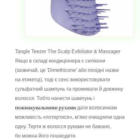
Tangle Teezer The Scalp Exfoliator & Massager
Якщо в складі кондиціонера є силікони
(зазвичай, це 'Dimethicone' або похідні назви
на етикетці), тоді є сенс використовувати
сульфатний шампунь та промивати й довжину
волосся. Тобто нанести шампунь і
пожмакувальними рухами
дати волосинкам
можливість «потертися», м’яко очищуючи одна
одну. Терти ж волосся руками не бажано,
бо можна його пошкодити.