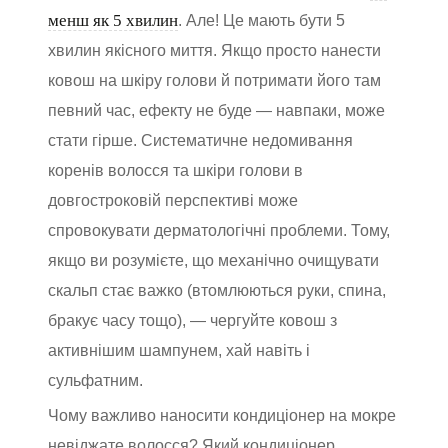
менш як 5 хвилин
. Але! Це мають бути 5
хвилин якісного миття. Якщо просто нанести
ковош на шкіру голови й потримати його там
певний час, ефекту не буде — навпаки, може
стати гірше. Систематичне недомивання
коренів волосся та шкіри голови в
довгостроковій перспективі може
спровокувати дерматологічні проблеми. Тому,
якщо ви розумієте, що механічно очищувати
скальп стає важко (втомлюються руки, спина,
бракує часу тощо), — чергуйте ковош з
активнішим шампунем, хай навіть і
сульфатним.
Чому важливо наносити кондиціонер на мокре
невіджате волосся? Який кондиціонер