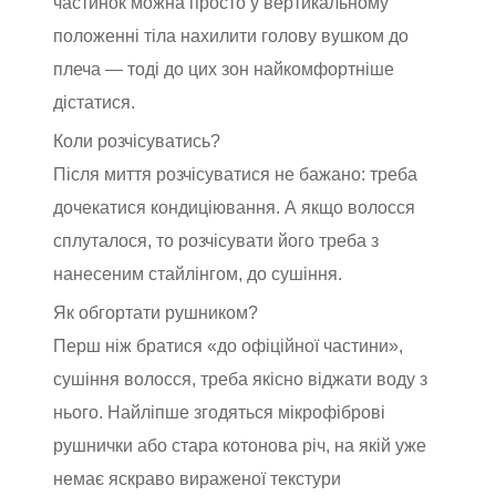
частинок можна просто у вертикальному
положенні тіла нахилити голову вушком до
плеча — тоді до цих зон найкомфортніше
дістатися.
Коли розчісуватись?
Після миття розчісуватися не бажано: треба
дочекатися кондиціювання. А якщо волосся
сплуталося, то розчісувати його треба з
нанесеним стайлінгом, до сушіння.
Як обгортати рушником?
Перш ніж братися «до офіційної частини»,
сушіння волосся, треба якісно віджати воду з
нього. Найліпше згодяться мікрофіброві
рушнички або стара котонова річ, на якій уже
немає яскраво вираженої текстури