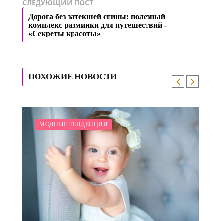
СЛЕДУЮЩИЙ ПОСТ
Дорога без затекшей спины: полезный
комплекс разминки для путешествий -
«Секреты красоты»
ПОХОЖИЕ НОВОСТИ
/
/
/
МОДНЫЕ ТЕНДЕНЦИИ
КРАСОТА
ЗАКУПКИ ПО МОДЕ