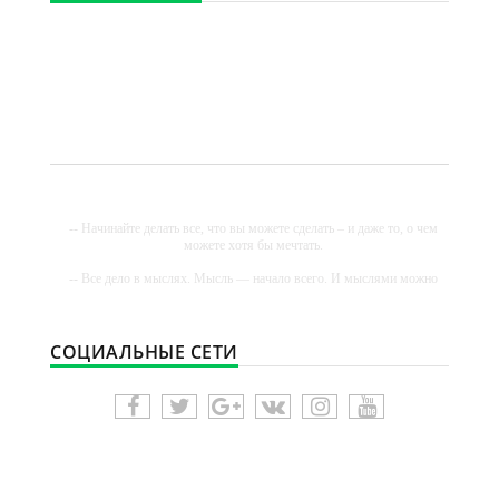
-- Начинайте делать все, что вы можете сделать – и даже то, о чем
можете хотя бы мечтать.
-- Все дело в мыслях. Мысль — начало всего. И мыслями можно
управлять. И поэтому главное дело совершенствования: работать
над мыслями.
-- Идите уверенно по направлению к мечте. Живите той жизнью,
СОЦИАЛЬНЫЕ СЕТИ
которую вы сами себе придумали.
-- Самое большое богатство — это ум. Самая большая нищета —
глупость. Из всех страхов самый пугающий — самолюбование.
-- Лучшее, что можно сделать с хорошим советом, это пропустить
его мимо ушей. Он никогда не бывает полезен никому, кроме того,
кто его дал.