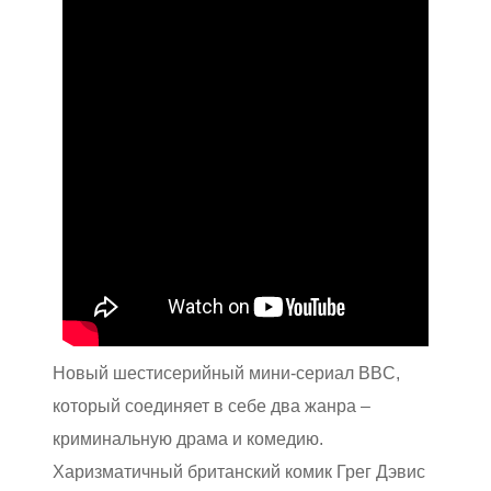
Новый шестисерийный мини-сериал BBC,
который соединяет в себе два жанра –
криминальную драма и комедию.
Харизматичный британский комик Грег Дэвис