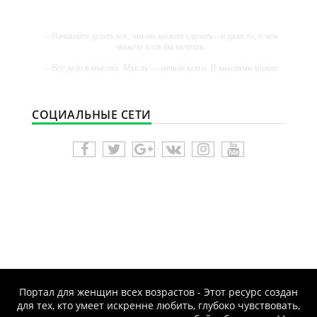
-- Начинайте делать все, что вы можете сделать – и даже то, о чем
можете хотя бы мечтать.
-- Все дело в мыслях. Мысль — начало всего. И мыслями можно
управлять. И поэтому главное дело совершенствования: работать
над мыслями.
-- Идите уверенно по направлению к мечте. Живите той жизнью,
СОЦИАЛЬНЫЕ СЕТИ
которую вы сами себе придумали.
-- Самое большое богатство — это ум. Самая большая нищета —
глупость. Из всех страхов самый пугающий — самолюбование.
-- Лучшее, что можно сделать с хорошим советом, это пропустить
его мимо ушей. Он никогда не бывает полезен никому, кроме того,
кто его дал.
-- Люблю давать советы и очень не люблю, когда их дают мне.
Портал для женщин всех возрастов - Этот ресурс создан
для тех, кто умеет искренне любить, глубоко чувствовать,