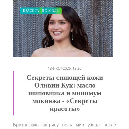
СВАДЬБА
ЗАКУПКИ ПО МОДЕ
КРАСОТА
/
/
13-ИЮЛ-2026, 18:30
Секреты сияющей кожи
Оливии Кук: масло
шиповника и минимум
макияжа - «Секреты
красоты»
Британскую актрису весь мир узнал после