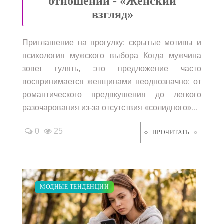
отношений - «Женский
взгляд»
Приглашение на прогулку: скрытые мотивы и
психология мужского выбора Когда мужчина
зовет гулять, это предложение часто
воспринимается женщинами неоднозначно: от
романтического предвкушения до легкого
разочарования из-за отсутствия «солидного»...
0
25
ПРОЧИТАТЬ
ЗАКУПКИ ПО МОДЕ
ДИЕТА
СВАДЬБА
МОДНЫЕ ТЕНДЕНЦИИ