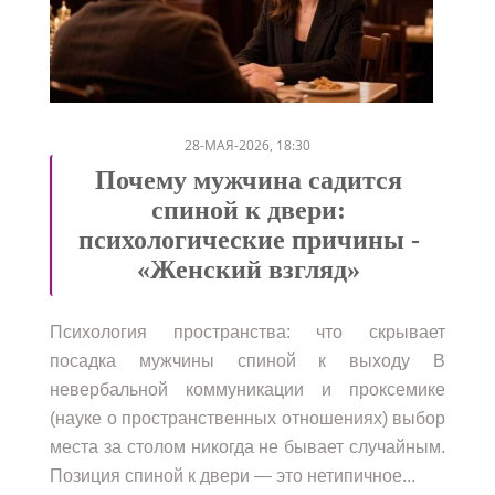
/
/
/
/
28-МАЯ-2026, 18:30
Почему мужчина садится
спиной к двери:
психологические причины -
«Женский взгляд»
Психология пространства: что скрывает
посадка мужчины спиной к выходу В
невербальной коммуникации и проксемике
(науке о пространственных отношениях) выбор
места за столом никогда не бывает случайным.
Позиция спиной к двери — это нетипичное...