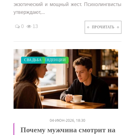
экзотический и мощный жест. Психолингвисты
утверждают,...
0
13
ПРОЧИТАТЬ
ДИЕТА
ПОКАЗЫ
ЗАКУПКИ ПО МОДЕ
МОДНЫЕ ТЕНДЕНЦИИ
СВАДЬБА
/
/
/
/
04-ИЮН-2026, 18:30
Почему мужчина смотрит на