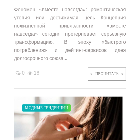
Феномен «вместе навсегда»: романтическая
утопия или достижимая цель Концепция
пожизненной привязанности «вместе
навсегда» сегодня претерпевает серьезную
трансформацию. В эпоху «быстрого
потребления» и дейтинг-сервисов идея
долгосрочного союза...
0
18
ПРОЧИТАТЬ
ПОКАЗЫ
ДИЕТА
ЗАКУПКИ ПО МОДЕ
СВАДЬБА
МОДНЫЕ ТЕНДЕНЦИИ