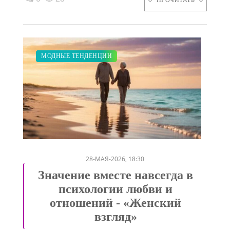
ЗАКУПКИ ПО МОДЕ
ДИЕТА
ПОКАЗЫ
СВАДЬБА
МОДНЫЕ ТЕНДЕНЦИИ
/
/
/
/
28-МАЯ-2026, 18:30
Значение вместе навсегда в
психологии любви и
отношений - «Женский
взгляд»