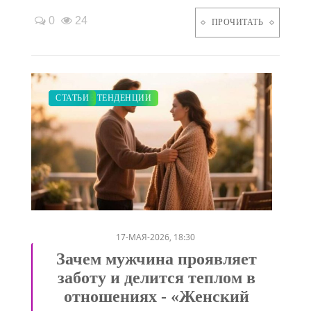
0
24
ПРОЧИТАТЬ
ЗАКУПКИ ПО МОДЕ
СВАДЬБА
ДИЕТА
МОДНЫЕ ТЕНДЕНЦИИ
СТАТЬИ
/
/
/
/
17-МАЯ-2026, 18:30
Зачем мужчина проявляет
заботу и делится теплом в
отношениях - «Женский