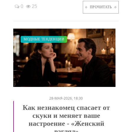
0
25
ПРОЧИТАТЬ
СВАДЬБА
ДИЕТА
ПОКАЗЫ
ЗАКУПКИ ПО МОДЕ
МОДНЫЕ ТЕНДЕНЦИИ
/
/
/
/
28-МАЯ-2026, 18:30
Как незнакомец спасает от
скуки и меняет ваше
настроение - «Женский
взгляд»