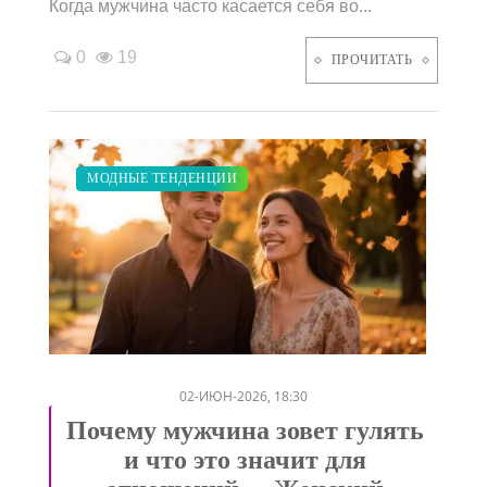
Когда мужчина часто касается себя во...
0
19
ПРОЧИТАТЬ
ЗАКУПКИ ПО МОДЕ
ПОКАЗЫ
СВАДЬБА
ДИЕТА
МОДНЫЕ ТЕНДЕНЦИИ
/
/
/
/
02-ИЮН-2026, 18:30
Почему мужчина зовет гулять
и что это значит для