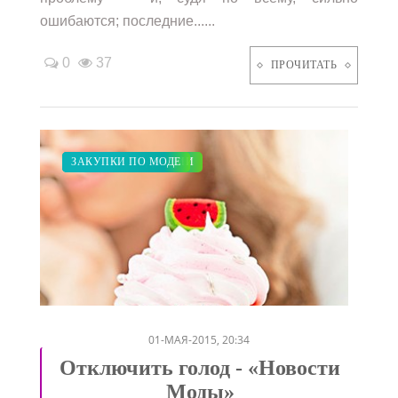
ошибаются; последние......
0
37
ПРОЧИТАТЬ
МОДНЫЕ ТЕНДЕНЦИИ
ПОКАЗЫ
ДИЕТА
ЗАКУПКИ ПО МОДЕ
/
/
/
01-МАЯ-2015, 20:34
Отключить голод - «Новости
Моды»