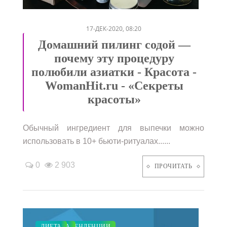
/
/
/
17-ДЕК-2020, 08:20
Домашний пилинг содой —
почему эту процедуру
полюбили азиатки - Красота -
WomanHit.ru - «Секреты
красоты»
Обычный ингредиент для выпечки можно
использовать в 10+ бьюти-ритуалах......
0
2 903
ПРОЧИТАТЬ
МОДНЫЕ ТЕНДЕНЦИИ
ПОКАЗЫ
КРАСОТА
СВАДЬБА
ДИЕТА