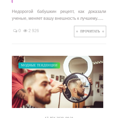
Недорогой бабушкин рецепт, как доказали
ученые, меняет вашу внешность к лучшему......
0
2 926
ПРОЧИТАТЬ
ПОКАЗЫ
ЗАКУПКИ ПО МОДЕ
ДИЕТА
КРАСОТА
МОДНЫЕ ТЕНДЕНЦИИ
/
/
/
/