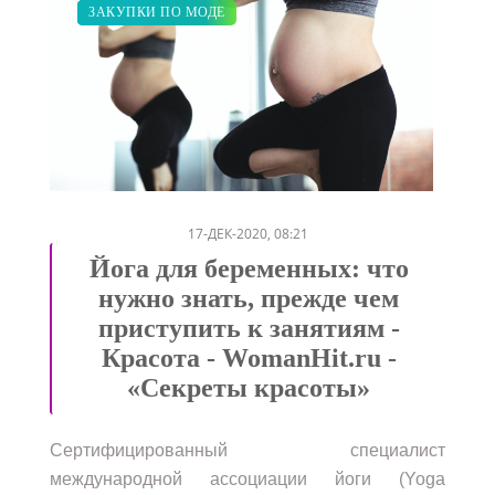
ДИЕТА
СВАДЬБА
ПОКАЗЫ
КРАСОТА
ЗАКУПКИ ПО МОДЕ
/
/
/
/
17-ДЕК-2020, 08:21
Йога для беременных: что
нужно знать, прежде чем
приступить к занятиям -
Красота - WomanHit.ru -
«Секреты красоты»
Сертифицированный специалист
международной ассоциации йоги (Yoga