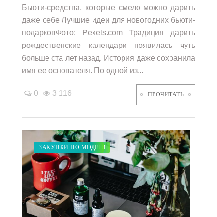
Бьюти-средства, которые смело можно дарить
даже себе Лучшие идеи для новогодних бьюти-
подарковФото: Pexels.com Традиция дарить
рождественские календари появилась чуть
больше ста лет назад. История даже сохранила
имя ее основателя. По одной из...
0
3 116
ПРОЧИТАТЬ
КРАСОТА
МОДНЫЕ ТЕНДЕНЦИИ
ДИЕТА
ЗАКУПКИ ПО МОДЕ