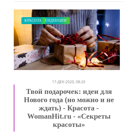
ЗАКУПКИ ПО МОДЕ
ДИЕТА
СВАДЬБА
ПОКАЗЫ
МОДНЫЕ ТЕНДЕНЦИИ
КРАСОТА
/
/
/
/
/
17-ДЕК-2020, 08:20
Твой подарочек: идеи для
Нового года (но можно и не
ждать) - Красота -
WomanHit.ru - «Секреты
красоты»