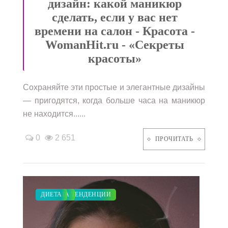
дизайн: какой маникюр
сделать, если у вас нет
времени на салон - Красота -
WomanHit.ru - «Секреты
красоты»
Сохраняйте эти простые и элегантные дизайны
— пригодятся, когда больше часа на маникюр
не находится......
0
2 651
ПРОЧИТАТЬ
ПОКАЗЫ
МОДНЫЕ ТЕНДЕНЦИИ
КРАСОТА
ДИЕТА