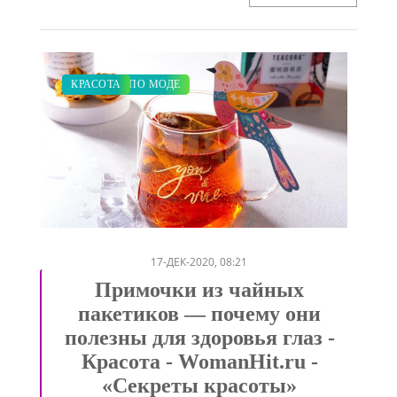
ДИЕТА
ЗАКУПКИ ПО МОДЕ
ПОКАЗЫ
КРАСОТА
/
/
/
17-ДЕК-2020, 08:21
Примочки из чайных
пакетиков — почему они
полезны для здоровья глаз -
Красота - WomanHit.ru -
«Секреты красоты»